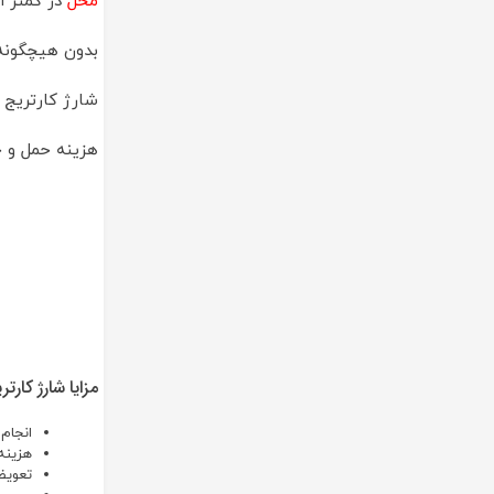
محل
در کمتر از 15 دقیقه در محل انجام شده و بعد از ثبت سفارش حداکثر زمان رسیدن تکنسین به محل حد
بدون هیچگونه 
شارژ کارتریج 
هزینه حمل و ج
مزایا شارژ کارت
انجام
هزینه
تعویض