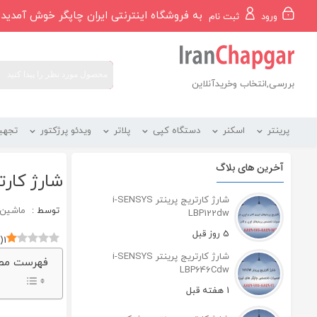
رو
به فروشگاه اینترنتی ایران چاپگر خوش آمدید
ورود
ثبت نام
ه
حتوا
بررسی,انتخاب وخریدآنلاین
پرینتر
اسکنر
دستگاه کپی
پلاتر
ویدئو پرژکتور
تجهی
آخرین های بلاگ
شارژ کارت
شارژ کارتریج پرینتر i-SENSYS
توسط :
ماشین ه
LBP122dw
5 روز قبل
(
1
شارژ کارتریج پرینتر i-SENSYS
فهرست مط
LBP646Cdw
1 هفته قبل