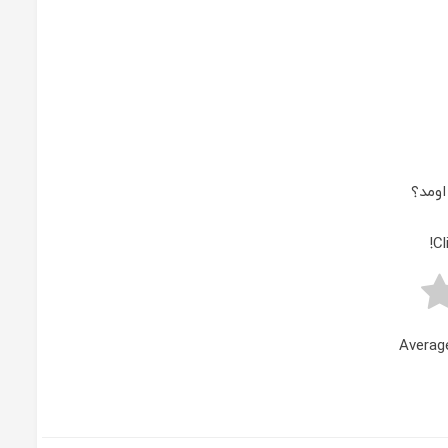
ومد؟
Cl
Averag