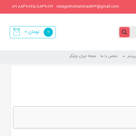
021-88490175/88490176
rezagolmohammadi63@gmail.com
0
تومان
0
items
ینتر
تماس با ما
مجله ایران چاپگر