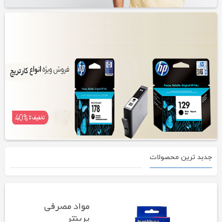
کارتریج تونر اچ پي مدل 80A
کارتریج تونر مشکي اچ پي مدل 12A (Q2612A)
همین حالا خرید کنید
جدبد ترین محصولات