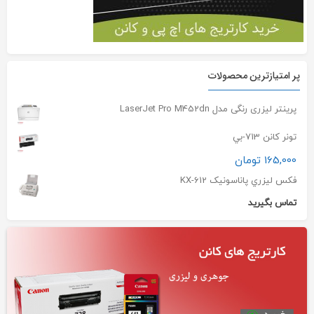
پر امتیازترین محصولات
پرینتر لیزری رنگی مدل LaserJet Pro M452dn
تونر کانن 713-بي
165,000
تومان
فکس ليزري پاناسونيک KX-612
تماس بگیرید