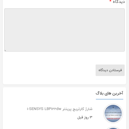
دیدگاه
*
آخرین های بلاگ
شارژ کارتریج پرینتر i-SENSYS LBP122dw
3 روز قبل