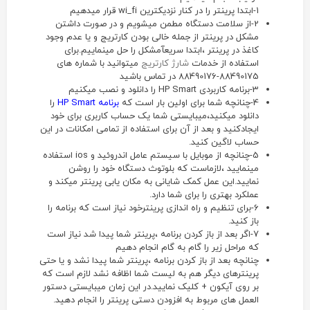
1-ابتدا پرینتر را در کنار نزدیکترین wi_fi قرار میدهیم
2-از سلامت دستگاه مطمن میشویم و در صورت داشتن
مشکل در پرینتر از جمله خالی بودن کارتریج و یا عدم وجود
کاغذ در پرینتر ،ابتدا سریعآمشکل را حل مینماییم.برای
استفاده از خدمات
شارژ کارتریج
میتوانید با شماره های
88490175-88490176 در تماس باشید
3-برنامه کاربردی HP Smart را دانلود و نصب میکنیم
4-چنانچه شما برای اولین بار است که
برنامه HP Smart
را
دانلود میکنید،میبایستی شما یک حساب کاربری برای خود
ایجادکنید و بعد از آن برای استفاده از تمامی امکانات در این
حساب لاگین کنید.
5-چنانچه از موبایل با سیستم عامل اندروئید و ios استفاده
مینمایید ،لازماست که بلوتوث دستگاه خود را روشن
نمایید.این عمل کمک شایانی به مکان یابی پرینتر میکند و
عملکرد بهتری را برای شما دارد.
6-برای تنظیم و راه اندازی پرینترخود نیاز است که برنامه را
باز کنید.
7-اگر بعد از باز کردن برنامه ،پرینتر شما پیدا شد نیاز است
که مراحل زیر را گام به گام انجام دهیم
چنانچه بعد از باز کردن برنامه ،پرینتر شما پیدا نشد و یا حتی
پرینترهای دیگر هم به لیست شما اظافه نشد لازم است که
بر روی آیکون + کلیک نمایید.در این زمان میبایستی دستور
العمل های مربوط به افزودن دستی پرینتر را انجام دهید.