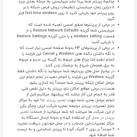
چنانچه پرینتر شما پیدا نشد میبایستی به مرحله بعدی برید.
8-دراین زمان میبایستی تنظیمات پیش فرض شبکه را بر
روی پرینتر خود بازیابی کنید تا روی first-time wireless قرار
گیرد
در برخی از پرینترها صفح لمسی تعبیه شده است که
میبایستی شما گزینه Restore Network Defaults را از
قسمت wireless setting و یا حتی گزینه Restore Settings
را بازیابی کنید.
در برخی از پرینترهای HP بدونه صفحه لمسی نیاز است که
با نگه داشتن دکمه های Wireless و Cancel این فرایند را
انجام دهید فتا چراغ های مربوط به گزینه بی سیم و مربوط
به برق همزمان شروع به چشمک زدن کنند.
در برخیاز مدل های پرینترها شما میتوانید با نگه داشتن فقط
گزینه Wireless این فرایند را انجام دهید.در تمام انجام این
مراحل امکان اینکه پرینتر شما مجددآ راه اندازی بشود
هست.در برخی مواقع امکان دارد پرینتر به دلیل نقص فنی
قادر به انجام این کار نباشد که پیشنهاد میکنیم قبل از
انجام مراحل بعدی حتما جهت
تعمیر پرینتر hp
خود به مراکز
مجاز تعمیرات پرینتر مراجعه نمایید.شرکت ایران چاپگر یکی
از این شرکت ها میباشد که شما میتوانید از خدمات
تعمیر
پرینتر در محل
آن استفاده کرده و بدونه ارسال دستگاه به
مراکز تعمیرات،این خدمات را در محل خودتون دریافت نمایید.
9-مجددآ بر روی + کلیک کرده تا پرینتر شناسایی و به لیست
شما اضافه شود.