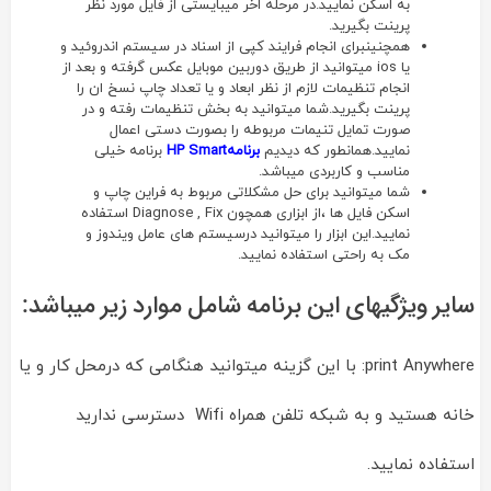
به اسکن نمایید.در مرحله اخر میبایستی از فایل مورد نظر
پرینت بگیرید.
همچنینبرای انجام فرایند کپی از اسناد در سیستم اندروئید و
یا ios میتوانید از طریق دوربین موبایل عکس گرفته و بعد از
انجام تنظیمات لازم از نظر ابعاد و یا تعداد چاپ نسخ ان را
پرینت بگیرید.شما میتوانید به بخش تنظیمات رفته و در
صورت تمایل تنیمات مربوطه را بصورت دستی اعمال
نمایید.همانطور که دیدیم
برنامهHP Smart
برنامه خیلی
مناسب و کاربردی میباشد.
شما میتوانید برای حل مشکلاتی مربوط به فراین چاپ و
اسکن فایل ها ،از ابزاری همچون Diagnose , Fix استفاده
نمایید.این ابزار را میتوانید درسیستم های عامل ویندوز و
مک به راحتی استفاده نمایید.
سایر ویژگیهای این برنامه شامل موارد زیر میباشد:
print Anywhere: با این گزینه میتوانید هنگامی که درمحل کار و یا
خانه هستید و به شبکه تلفن همراه Wifi دسترسی ندارید
استفاده نمایید.