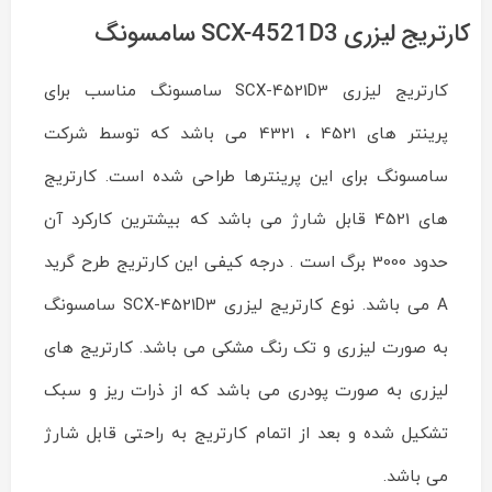
سامسونگ
Reviewed
by
کارتریج لیزری SCX-4521D3 سامسونگ
ماشین
های
اداری
کارتریج لیزری SCX-4521D3 سامسونگ مناسب برای
ایران
چاپگر
پرینتر های 4521 ، 4321 می باشد که توسط شرکت
on
Mar
سامسونگ برای این پرینترها طراحی شده است. کارتریج
13
Rating:
های 4521 قابل شارژ می باشد که بیشترین کارکرد آن
حدود 3000 برگ است . درجه کیفی این کارتریج طرح گرید
A می باشد. نوع کارتریج لیزری SCX-4521D3 سامسونگ
به صورت لیزری و تک رنگ مشکی می باشد. کارتریج های
لیزری به صورت پودری می باشد که از ذرات ریز و سبک
تشکیل شده و بعد از اتمام کارتریج به راحتی قابل شارژ
می باشد.