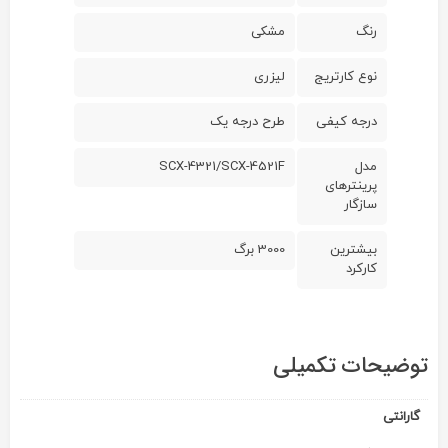
رنگ
مشکی
نوع کارتریج
لیزری
درجه کیفی
طرح درجه یک
مدل
SCX-4321/SCX-4521F
پرینترهای
سازگار
بیشترین
3000 برگ
کارکرد
توضیحات تکمیلی
گارانتی