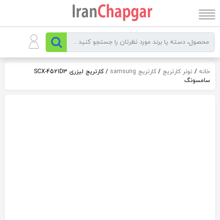
رو
ه
حتوا
خانه
/
تونر کارتریج
/
کارتریج samsung
/ کارتریج لیزری SCX-4521D3
سامسونگ