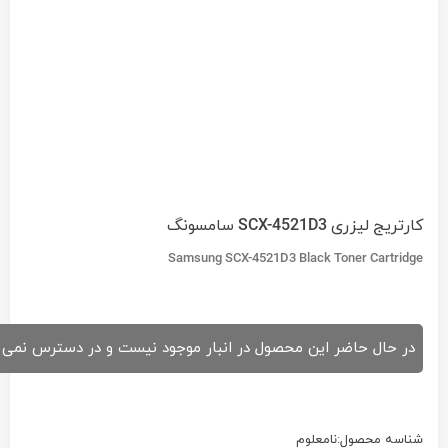
کارتریج لیزری SCX-4521D3 سامسونگ
Samsung SCX-4521D3 Black Toner Cartridge
در حال حاضر این محصول در انبار موجود نیست و در دسترس نمی 
شناسه محصول:
نامعلوم