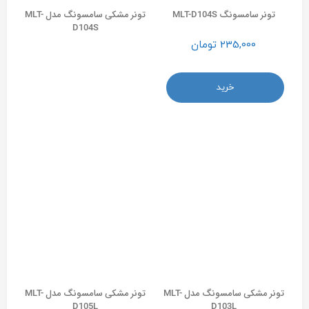
تونر سامسونگ MLT-D104S
تونر مشکی سامسونگ مدل MLT-
D104S
235,000
تومان
این
محصول
خرید
دارای
انواع
مختلفی
می
باشد.
گزینه
ها
ممکن
است
در
صفحه
محصول
انتخاب
شوند
تونر مشکی سامسونگ مدل MLT-
تونر مشکی سامسونگ مدل MLT-
D105L
D103L