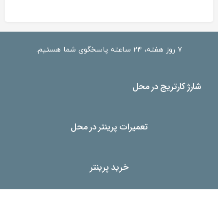
انواع
مختلفی
می
باشد.
گزینه
ها
۷ روز هفته، ۲۴ ساعته پاسخگوی شما هستیم.
ممکن
است
در
شارژ کارتریج در محل
صفحه
محصول
انتخاب
شوند
تعمیرات پرینتر در محل
خرید پرینتر