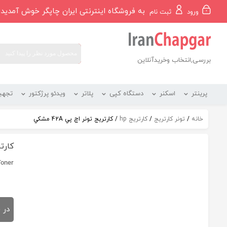
رو
به فروشگاه اینترنتی ایران چاپگر خوش آمدید
ورود
ثبت نام
ه
حتوا
بررسی,انتخاب وخریدآنلاین
پرینتر
اسکنر
دستگاه کپی
پلاتر
ویدئو پرژکتور
تجهی
خانه
/
تونر کارتریج
/
کارتریج hp
/ کارتریج تونر اچ پي 42A مشکي
کارتری
Toner
در 