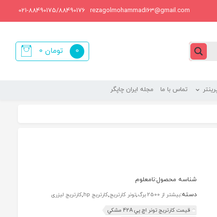
021-88490175/88490176
rezagolmohammadi63@gmail.com
0
تومان
0
items
ینتر
تماس با ما
مجله ایران چاپگر
شناسه محصول:
نامعلوم
دسته:
,
,
,
بیشتر از 2500 برگ
تونر کارتریج
کارتریج hp
کارتریج لیزری
قیمت کارتریج تونر اچ پي 42A مشکي