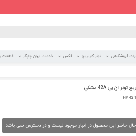
زات فروشگاهی
تونر کارتریج
فکس
خدمات ایران چاپگر
قطعات پر
ج تونر اچ پي 42A مشکي
HP 42 
حال حاضر این محصول در انبار موجود نیست و در دسترس نمی باشد.