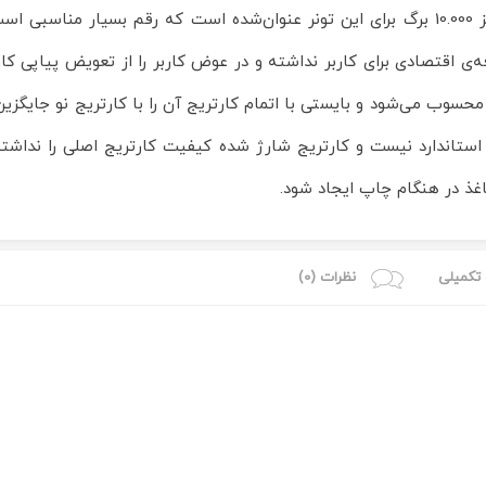
4350n, 4350tn استفاده می‌شود. میزان چاپ تحسین‌برانگیز 10.000 برگ برای این تونر عنوان‌شده
 اقتصادی برای کاربر نداشته و در عوض کاربر را از تعویض پیاپی کارت
وب می‌شود و بایستی با اتمام کارتریج آن را با کارتریج نو جایگزین نم
ن استاندارد نیست و کارتریج شارژ شده کیفیت کارتریج اصلی را نداش
غذ در هنگام چاپ ایجاد شود.
تکمیلی
نظرات (0)