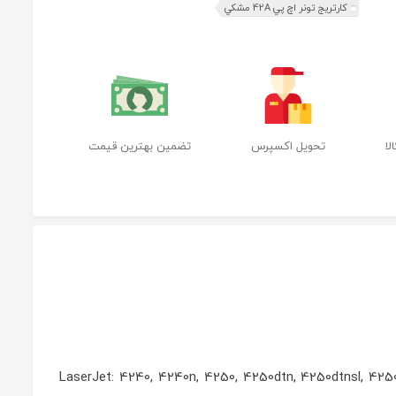
کارتریج تونر اچ پي 42A مشکي
ا
تحویل اکسپرس
تضمین بهترین قیمت
دل‌‌های LaserJet: 4240, 4240n, 4250, 4250dtn, 4250dtnsl, 4250n, 4250tn, 4350, 4350dtn, 4350dtnsl,