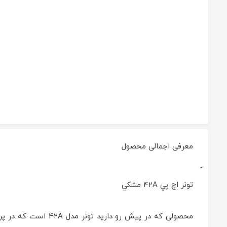
معرفی اجمالی محصول
کارتریج
تونر
تونر اچ پي 42A مشکي
اچ
پي
42A
مشکي
Reviewed