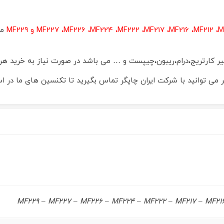
MF227 ،MF226 ،MF224 ،MF222 ،MF217 ،MF216 ،MF212 ،M و MF229
می
ر کارتریج،درام،ریبون،چیپست و … می باشد در صورت نیاز به خرید هر ی
تر می توانید با شرکت ایران چاپگر تماس بگیرید تا تکنسین های ما در 