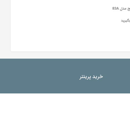
مدل 83A
گیرید
خرید پرینتر