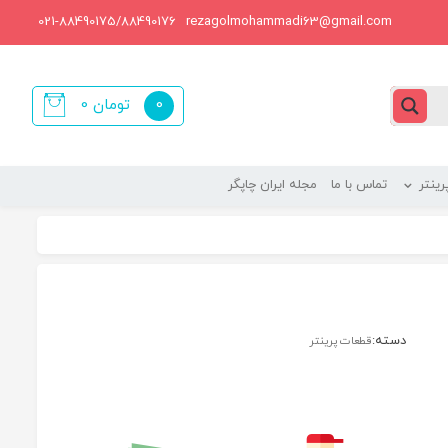
021-88490175/88490176
rezagolmohammadi63@gmail.com
0
تومان
0
items
ینتر
تماس با ما
مجله ایران چاپگر
دسته:
قطعات پرینتر