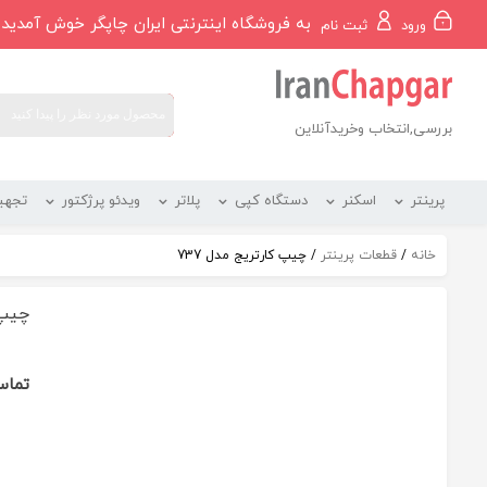
رو
به فروشگاه اینترنتی ایران چاپگر خوش آمدید
ورود
ثبت نام
ه
حتوا
بررسی,انتخاب وخریدآنلاین
پرینتر
اسکنر
دستگاه کپی
پلاتر
ویدئو پرژکتور
تجهی
خانه
/
قطعات پرینتر
/ چیپ کارتریج مدل 737
چیپ ک
تماس