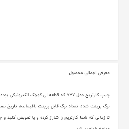
معرفی اجمالی محصول
چیپ
کارتریج
چیپ کارتریج مدل 737 که قطعه ای کوچک الک
مدل
737
Reviewed
برگ پرینت شده، تعداد برگ قابل پرینت باقیمانده، تاریخ نص
by
ماشین
تا زمانی که شما کارتریج را شارژ کرده و یا تعویض کنید و 
های
اداری
مواجه خواهید شد