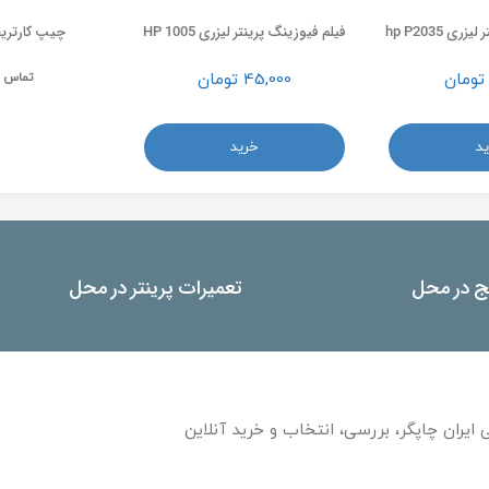
ی hp P2035
فیلم فیوزینگ پرینتر لیزری HP 1005
چیپ کارتریج 
تومان
45,000
تومان
تماس ب
د
خرید
یج در محل
تعمیرات پرینتر در محل
 ایران چاپگر، بررسی، انتخاب و خرید آنلاین