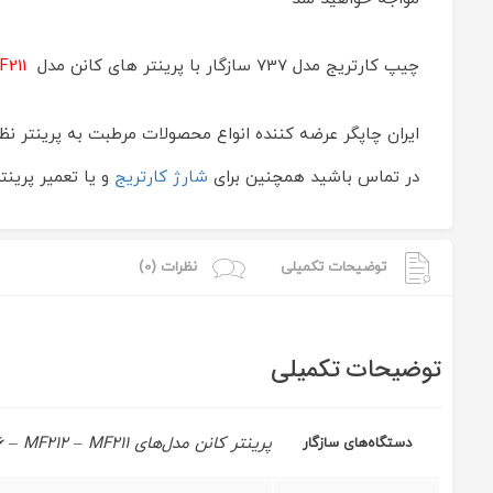
ایران
چاپگر
on
چیپ کارتریج مدل 737 سازگار با پرینتر های کانن مدل
F211
Dec
22
Rating:
ایران چاپگر عرضه کننده انواع محصولات مرطبت به پرینتر نظی
در تماس باشید همچنین برای
شارژ کارتریج
و یا تعمیر پرین
توضیحات تکمیلی
نظرات (0)
توضیحات تکمیلی
پرینتر كانن مدل‌های MF229 – MF227 – MF226 – MF224 – MF222 – MF217 – MF216 – MF212 – MF211
دستگاه‌های سازگار