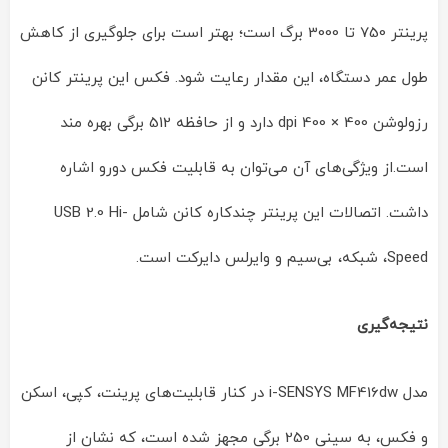
پرینتر 750 تا 3000 برگ است؛ بهتر است برای جلوگیری از کاهش
طول عمر دستگاه، این مقدار رعایت شود. فکس این پرینتر کانن
رزولوشن 400 × 400 dpi دارد و از حافظه 512 برگی بهره مند
است.از ویژگی‌های آن می‌توان به قابلیت فکس دورو اشاره
داشت. اتصالات این پرینتر چندکاره کانن شامل USB 2.0 Hi-
Speed، شبکه، بی‌سیم و وایرلس دایرکت است.
نتیجه‌گیری
مدل i-SENSYS MF416dw در کنار قابلیت‌های پرینت، کپی، اسکن
و فکس، به سینی 250 برگی مجهز شده است، که نشان از