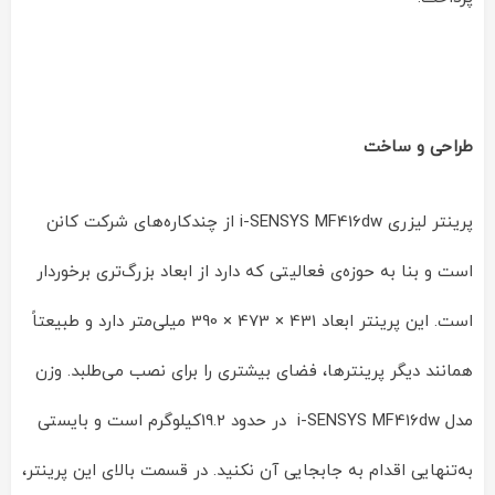
طراحی و ساخت
پرینتر لیزری i-SENSYS MF416dw از چندکاره‌های شرکت کانن
است و بنا به حوزه‌ی فعالیتی که دارد از ابعاد بزرگ‌تری برخوردار
است. این پرینتر ابعاد 431 × 473 × 390 میلی‌متر دارد و طبیعتاً
همانند دیگر پرینترها، فضای بیشتری را برای نصب می‌طلبد. وزن
مدل i-SENSYS MF416dw در حدود 19.2کیلوگرم است و بایستی
به‌تنهایی اقدام به جابجایی آن نکنید. در قسمت بالای این پرینتر،