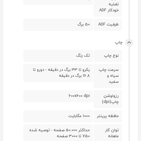
تغذیه
خودکار ADF
ظرفیت ADF
50 برگ
چاپ
نوع چاپ
تک رنگ
سرعت چاپ
یکرو تا 33 برگ در دقیقه - دورو تا
سیاه و
16.8 برگ در دقیقه
سفید
رزولوشن
600x600 dpi
چاپ(dpi)
حافظه پرینتر
1000 مگابایت
توان کار
حداکثر 50.000 صفحه - توصیه شده
ماهانه
750 تا 3000 صفحه