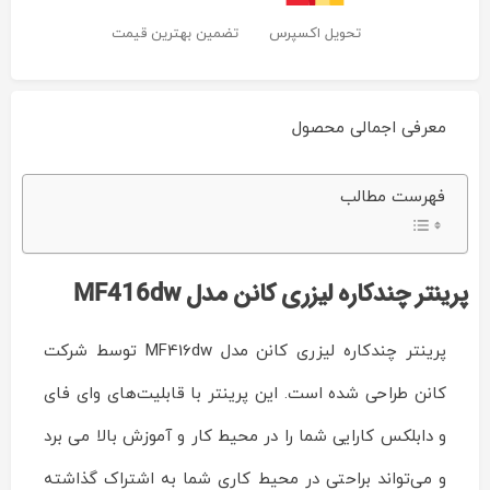
تحویل اکسپرس
تضمین بهترین قیمت
معرفی اجمالی محصول
پرینتر
فهرست مطالب
چندکاره
لیزری
کانن
مدل
MF416dw
Reviewed
پرینتر چندکاره لیزری کانن مدل
MF416dw
by
ماشین
های
پرینتر چندکاره لیزری کانن مدل MF416dw توسط شرکت
اداری
ایران
کانن طراحی شده است. این پرینتر با قابلیت‌های وای فای
چاپگر
on
و دابلکس کارایی شما را در محیط کار و آموزش بالا می برد
Feb
21
Rating:
و می‌تواند براحتی در محیط کاری شما به اشتراک گذاشته