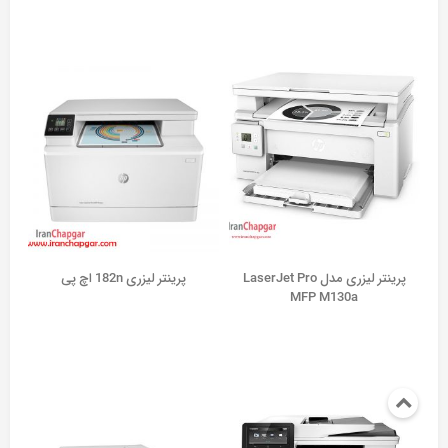
پرینتر لیزری مدل LaserJet Pro
پرینتر لیزری 182n اچ پی
MFP M130a