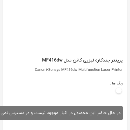
پرینتر چندکاره لیزری کانن مدل MF416dw
Canon i-Sensys MF416dw Multifunction Laser Printer
رنگ ها :
در حال حاضر این محصول در انبار موجود نیست و در دسترس نمی 