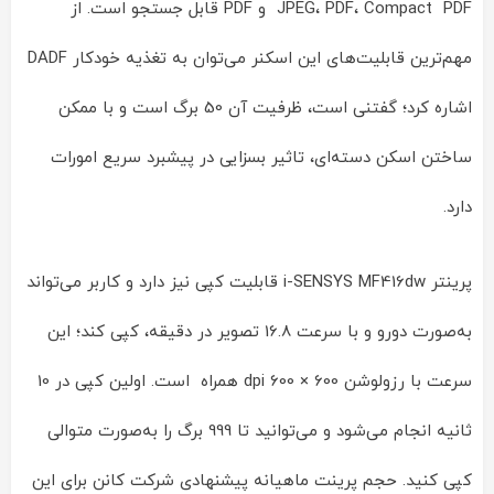
JPEG، PDF، Compact PDF و PDF قابل جستجو است. از
مهم‌ترین قابلیت‌های این اسکنر می‌توان به تغذیه خودکار DADF
اشاره کرد؛ گفتنی است، ظرفیت آن 50 برگ است و با ممکن
ساختن اسکن دسته‌ای، تاثیر بسزایی در پیشبرد سریع امورات
دارد.
پرینتر i-SENSYS MF416dw قابلیت کپی نیز دارد و کاربر می‌تواند
به‌صورت دورو و با سرعت 16.8 تصویر در دقیقه، کپی کند؛ این
سرعت با رزولوشن 600 × 600 dpi همراه است. اولین کپی در 10
ثانیه انجام می‌شود و می‌توانید تا 999 برگ را به‌صورت متوالی
کپی کنید. حجم پرینت ماهیانه پیشنهادی شرکت کانن برای این