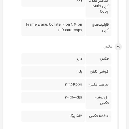
حداکثر تعداد
999
کپی Multi
Copy
قابلیت‌های
Frame Erase, Collate, 2 on 1, 4 on
کپی
1, ID card copy
فکس
فکس
دارد
گوشی تلفن
بله
سرعت فکس
33.6Kbps
رزولوشن
200x100dpi
فکس
حافظه فکس
512 برگ