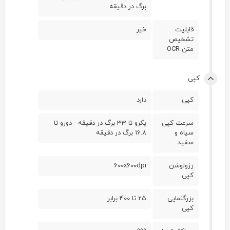
برگ در دقیقه
قابلیت
خیر
تشخیص
متن OCR
کپی
کپی
دارد
سرعت کپی
یکرو تا 33 برگ در دقیقه - دورو تا
سیاه و
16.8 برگ در دقیقه
سفید
رزولوشن
600x600dpi
کپی
بزرگنمایی
25 تا 400 برابر
کپی