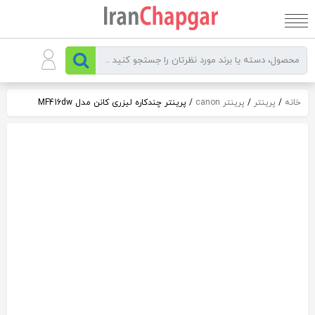
رو
ه
حتوا
خانه
/
پرینتر
/
پرینتر canon
/ پرینتر چندکاره لیزری کانن مدل MF416dw