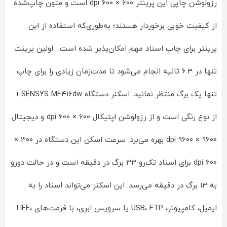
رزولوشن چاپی این پرینتر 600 × 600 dpi است و متون چاپ‌شده
از کیفیت خوبی برخوردار هستند؛ به‌طوری‌که استفاده از این
پرینتر برای چاپ اسناد مهم امکان‌پذیر شده است. اولین پرینت
تنها در 6.3 ثانیه انجام می‌شود تا مدت‌زمان زیادی را برای چاپ
تنها یک برگ منتظر نمانید. اسکنر دستگاه i-SENSYS MF416dw
از نوع رنگی است و از رزولوشن اپتیکال 600 × 600 dpi و دیجیتال
9600 × 9600 dpi بهره می‌برد. سرعت اسکن این دستگاه در 300 ×
600 dpi برای اسناد تک‌رو 33 برگ در دقیقه است و در حالت دورو
به 13 برگ در دقیقه می‌رسد. این اسکنر می‌تواند اسناد را به
ایمیل، کامپیوتر، USB، FTP یا سرویس ابری، با فرمت‌های TIFF،