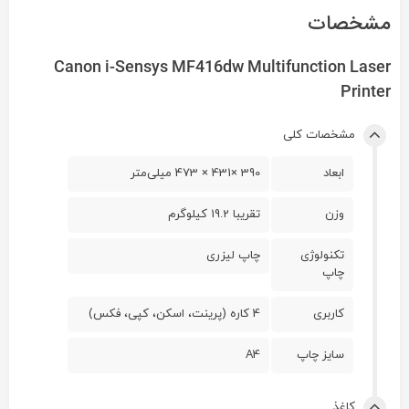
مشخصات
Canon i-Sensys MF416dw Multifunction Laser
Printer
مشخصات کلی
ابعاد
390 ×431 × 473 میلی‌متر
وزن
تقریبا 19.2 کیلوگرم
تکنولوژی
چاپ لیزری
چاپ
کاربری
4 کاره (پرینت، اسکن، کپی، فکس)
سایز چاپ
A4
کاغذ