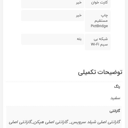
کارت خوان
خیر
چاپ
خیر
مستقیم
PictBridge
شبکه بی
بله
سیم Wi-Fi
توضیحات تکمیلی
رنگ
سفید
گارانتی
گارانتی اصلی شیلد سرویس_ گارانتی اصلی هپکن_گارانتی اصلی