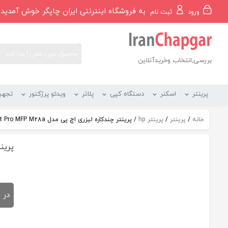
رو
به فروشگاه اینترنتی ایران چاپگر خوش آمدید
ورود
ثبت نام
ه
حتوا
بررسی,انتخاب وخریدآنلاین
پرینتر
اسکنر
دستگاه کپی
پلاتر
ویدئو پرژکتور
تجهی
خانه
/
پرینتر
/
پرینتر hp
/ پرینتر چندکاره لیزری اچ پی مدل LaserJet Pro MFP M28a
پرینتر 
در 