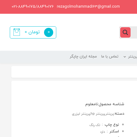
021-88490175/88490176
rezagolmohammadi63@gmail.com
0
تومان
0
items
ینتر
تماس با ما
مجله ایران چاپگر
شناسه محصول:
نامعلوم
دسته:
,
,
پرینتر
پرینتر hp
پرینتر لیزری
نوع چاپ
:
تک رنگ
اسکنر
:
دارد