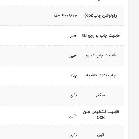
600*600 dpi
رزولوشن چاپ(dpi)
خیر
قابلیت چاپ بر روی CD
خیر
قابلیت چاپ دو رو
بله
چاپ بدون حاشیه
دارد
اسکنر
قابلیت تشخیص متن
خیر
OCR
دارد
کپی