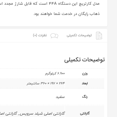
مدل کارتریج این دستگاه 44A است که قابل شارژ مجدد است.شما با تماس با شرکت ایران چاپگر میتوانید نسبت به
ذهاب رایگان در خدمت شما خواهند بود.
توضیحات تکمیلی
نظرات (0)
توضیحات تکمیلی
وزن
6.900 کیلوگرم
ابعاد
264 × 197 × 360 سانتیمتر
سفید
رنگ
گارانتی اصلی شیلد سرویس_ گارانتی اصلی هپکن_گ
گارانتی