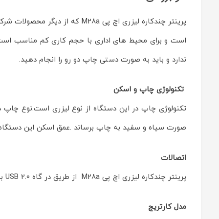
اچ
پی
مدل
LaserJet
Pro
MFP
ندارد و باید به صورت دستی چاپ دو رو را انجام دهید.
M28a
Reviewed
by
ماشین
تکنولوژی چاپ و اسکن
های
اداری
ایران
چاپگر
صورت سیاه و سفید به چاپ برساند .عمق اسکن این دستگاه 24 بیت میباشد و مدارک را با رزولوشنی معادل با 1200*1200 dpi اسکن میکن
on
Nov
3
Rating:
اتصالات
پرینتر چندکاره لیزری اچ پی M28a از طریق در گاه USB 2.0 به کامپیوتر وصل میشود و قابلیت اتصال بیسیم برای این پرینتر در نظر گرفته نشده است.
مدل کارتریج