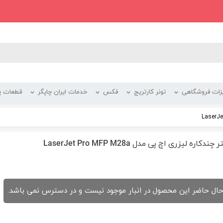
زات فروشگاهی
تونر کارتریج
فکس
خدمات ایران چاپگر
قطعات پر
چندکاره لیزری اچ پی مدل LaserJet Pro MFP M28a
حال حاضر این محصول در انبار موجود نیست و در دسترس نمی باشد.