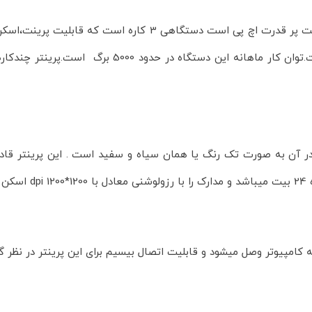
پرینتر چندکاره لیزری اچ پی M28a که از دیگر محصولات شرکت پر قد
د.