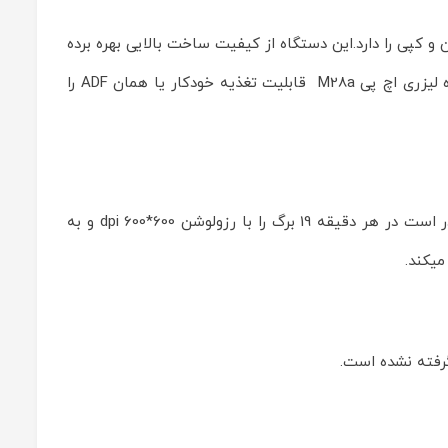
رت اچ پی است دستگاهی 3 کاره است که قابلیت پرینت،اسکن و کپی را دارد.این دستگاه از کیفیت ساخت بالایی بهره برده
است و برای محیط های اداری با حجم کاری کم مناسب است.توان کار ماهانه این دستگاه در حدود 5000 برگ است.پرینتر چندکاره لیزری اچ پی M28a قابلیت تغذیه خودکار یا همان ADF را
تکنولوژی چاپ در این دستگاه از نوع لیزری است.نوع چاپ در آن به صورت تک رنگ یا همان سیاه و سفید است . این پرینتر قادر است در هر دقیقه 19 برگ را با رزولوشن 600*600 dpi و به