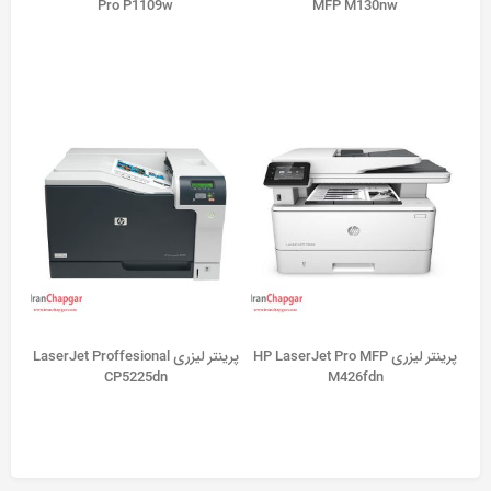
Pro P1109w
MFP M130nw
پرينتر ليزری HP LaserJet Pro MFP
پرینتر لیزری LaserJet Proffesional
CP5225dn
M426fdn