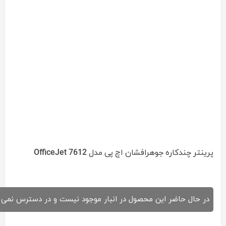
پرینتر چندکاره جوهرافشان اچ پی مدل OfficeJet 7612
در حال حاضر این محصول در انبار موجود نیست و در دسترس نمی 