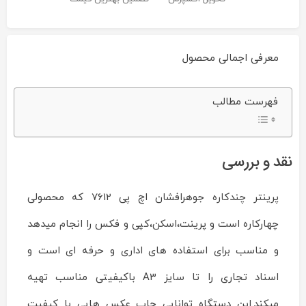
معرفی اجمالی محصول
پرینتر
فهرست مطالب
چندکاره
جوهرافشان
اچ
پی
مدل
نقد و بررسی
OfficeJet
7612
Reviewed
by
پرینتر چندکاره جوهرافشان اچ پی 7612 که محصولی
ماشین
های
چهارکاره است و پرینت،اسکن،کپی و فکس را انجام میدهد
اداری
ایران
و مناسب برای استفاده های اداری و حرفه ای است و
چاپگر
on
اسناد تجاری را تا سایز A3 باکیفیتی مناسب تهیه
Dec
25
Rating:
میکند.این دستگاه توانایی چاپ عکس هایی با کیفیت