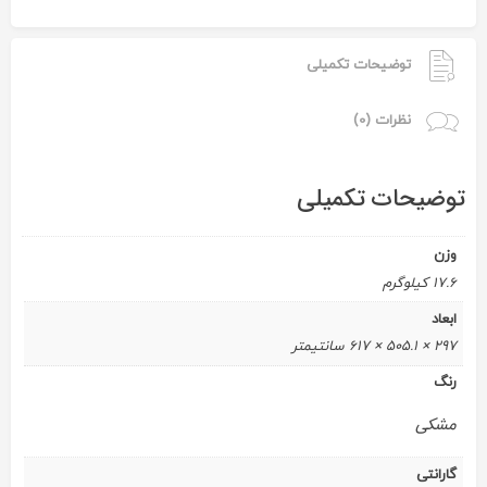
توضیحات تکمیلی
نظرات (0)
توضیحات تکمیلی
وزن
17.6 کیلوگرم
ابعاد
297 × 505.1 × 617 سانتیمتر
رنگ
مشکی
گارانتی