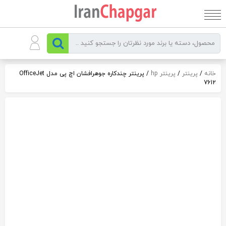
رو
ه
حتوا
خانه
/
پرینتر
/
پرینتر hp
/ پرینتر چندکاره جوهرافشان اچ پی مدل OfficeJet
7612