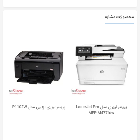
محصولات مشابه
پرینتر لیزری مدل LaserJet Pro
پرينتر ليزري اچ پي مدل P1102W
MFP M477fdw