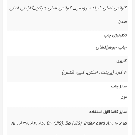
گارانتی اصلی شیلد سرویس_ گارانتی اصلی هپکن_گارانتی اصلی
صدرا
تکنولوژی چاپ
چاپ جوهرافشان
کاربری
4 کاره (پرینت، اسکن، کپی، فکس)
سایز چاپ
A3
سایز کاغذ قابل استفاده
A3; A3+; A4; A6; B4 (JIS); B5 (JIS); Index card A4; 10 x 15