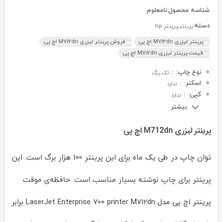
شناسه محصول:
نامعلوم
دسته:
,
پرینتر
پرینتر hp
پرینتر لیزری M712dn اچ پی
فروش پرینتر لیزری M712dn اچ پی
قیمت پرینتر لیزری M712dn اچ پی
نوع چاپ:
:
تک رنگ
اسکنر:
:
ندارد
کپی:
:
ندارد
بیشتر
پرینتر لیزری M712dn اچ پی
توان چاپ در طی یک ماه برای این پرینتر 100 هزار برگ است. این
پرینتر برای چاپ نوشته بسیار مناسب است. حافظه‌ی موقت
پرینتر اچ پی مدل LaserJet Enterprise 700 printer M712dn برابر