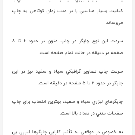
كيفيت بسيار مناسبي را در مدت زمان كوتاهي به چاپ
مي‌رساند
سرعت اين نوع چاپگر در چاپ متون در حدود 6 تا 8
صفحه در دقيقه در حالت تمام صفحه است.
سرعت چاپ تصاوير گرافيكي سياه و سفيد نيز در اين
چاپگر در حدود 2 تا 5 صفحه در دقيقه است.
چاپگرهاي ليزري سياه و سفيد، بهترين انتخاب براي چاپ
صفحات متني در تعداد بالا است.
به خصوص در موقعي به تأثير كارايي چاپگرها ليزري پي