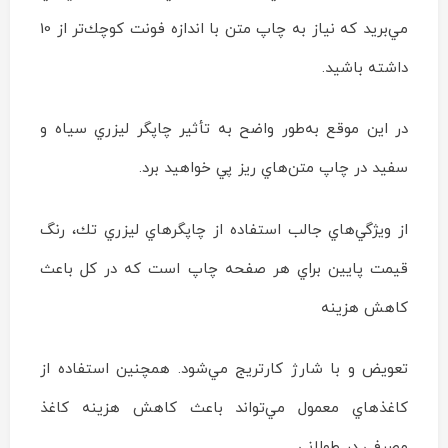
مي‌بريد كه نياز به چاپ متن با اندازه فونت كوچك‌تر از 10
داشته باشيد.
در اين موقع به‌طور واضح به تأثير چاپگر ليزري سياه و
سفيد در چاپ متن‌هاي ريز پي خواهيد برد.
از ويژگي‌هاي جالب استفاده از چاپگرهاي ليزري تك، رنگ
قيمت پايين براي هر صفحه چاپ است كه در كل باعث
كاهش هزينه
تعويض و با شارژ كارتريج مي‌شود. همچنين استفاده از
كاغذهاي معمول مي‌تواند باعث كاهش هزينه كاغذ
مصرفي در طولاني