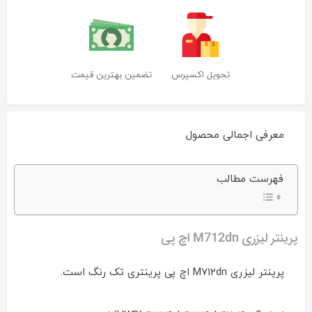
تحویل اکسپرس
تضمین بهترین قیمت
معرفی اجمالی محصول
پرینتر
فهرست مطالب
لیزری
M712dn
اچ
پی
Reviewed
by
پرینتر لیزری M712dn اچ پی
ماشین
های
پرینتر لیزری M712dn اچ پی پرینتری تک رنگ است.
اداری
ایران
چاپگر