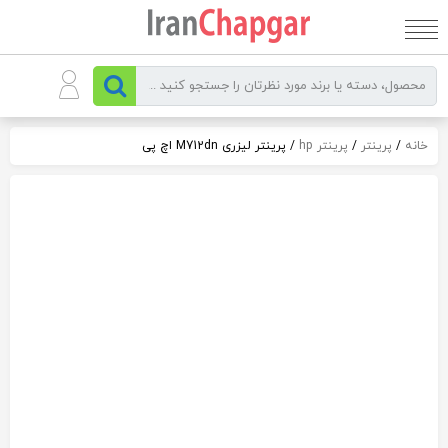
رو
ه
حتوا
خانه
/
پرینتر
/
پرینتر hp
/ پرینتر لیزری M712dn اچ پی