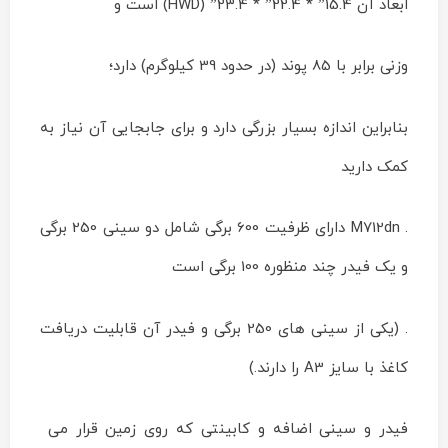
on
ابعاد آن 15.4” * 22.4” * 23.4” (HWD) است و
Aug
20
Rating:
وزنی برابر با 85 پوند (در حدود 39 کیلوگرم) دارد؛
بنابراین اندازه بسیار بزرگی دارد و برای جابجایی آن نیاز به
کمک دارید
. M712dn دارای ظرفیت 600 برگی شامل دو سینی 250 برگی
و یک فیدر چند منظوره 100 برگی است
. (یکی از سینی های 250 برگی و فیدر آن قابلیت دریافت
کاغذ با سایز A3 را دارند.)
فیدر و سینی اضافه و کابینتی که روی زمین قرار می