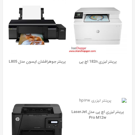
پرینتر لیزری 182n اچ پی
پرينتر جوهرافشان اپسون مدل L805
پرینتر لیزری اچ پی مدل LaserJet
Pro M12w