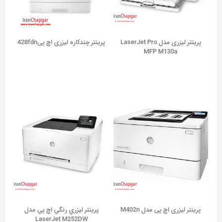
پرینتر لیزری مدل LaserJet Pro
پرینتر چندکاره لیزری اچ پی428fdn
MFP M130a
پرینتر لیزری اچ پی مدل M402n
پرينتر ليزري رنگي اچ پي مدل
LaserJet M252DW