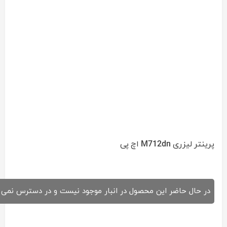
پرینتر لیزری M712dn اچ پی
در حال حاضر این محصول در انبار موجود نیست و در دسترس نمی 