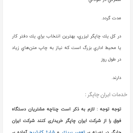
مدت گردد.
در كل يك چاپگر ليزري، بهترين انتخاب براي يك دفتر كار
يا محيط اداري بزرگ است كه نياز به چاپ متن‌هاي زياد
در طول روز
دارند.
خدمات ایران چاپگر :
توجه توجه : لازم به ذکر است چناچه مشتریان دستگاه
فوق را از شرکت ایران چاپگر خریداری کنند شرکت ایران
چاپگر در زمینه ی
تعمیر پرینتر
و
شارژ کارتریج
آماده ی