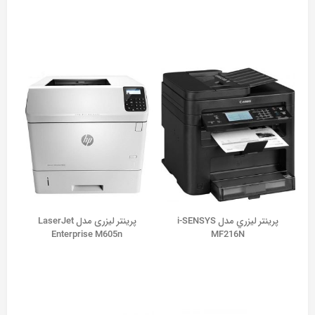
پرينتر ليزري مدل i-SENSYS
پرینتر لیزری مدل LaserJet
Enterprise M605n
MF216N