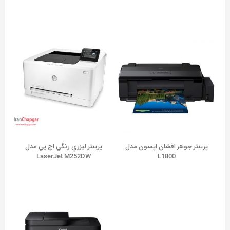
پرينتر جوهر افشان اپسون مدل
پرينتر ليزري رنگي اچ پي مدل
LaserJet M252DW
L1800