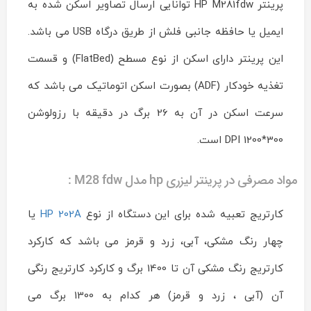
پرینتر HP M281fdw توانایی ارسال تصاویر اسکن شده به
ایمیل یا حافظه جانبی فلش از طریق درگاه USB می باشد.
این پرینتر دارای اسکن از نوع مسطح (FlatBed) و قسمت
تغذیه خودکار (ADF) بصورت اسکن اتوماتیک می باشد که
سرعت اسکن در آن به 26 برگ در دقیقه با رزولوشن
300*1200 DPI است.
مواد مصرفی در پرینتر لیزری hp مدل M28 fdw :
کارتریج تعبیه شده برای این دستگاه از نوع
HP 202A
یا
چهار رنگ مشکی، آبی، زرد و قرمز می باشد که کارکرد
کارتریج رنگ مشکی آن تا 1400 برگ و کارکرد کارتریج رنگی
آن (آبی ، زرد و قرمز) هر کدام به 1300 برگ می