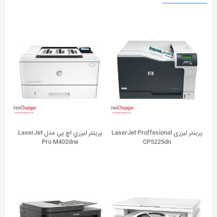
پرینتر لیزری LaserJet Proffesional
پرينتر ليزري اچ پي مدل LaserJet
Pro M402dne
CP5225dn