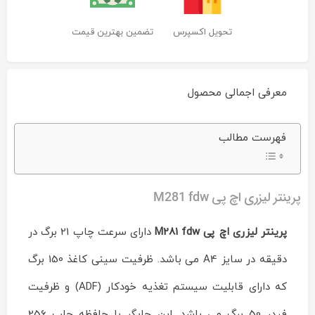
تحویل اکسپرس
تضمین بهترین قیمت
معرفی اجمالی محصول
پرینتر
فهرست مطالب
لیزری
اچ
پی
m281
fdw
Reviewed
پرینتر لیزری اچ پی M281 fdw
by
ماشین
پرینتر لیزری اچ پی M281 fdw
دارای سرعت چاپ 21 برگ در
های
اداری
دقیقه در سایز A4 می باشد. ظرفیت سینی کاغذ 150 برگ
ایران
چاپگر
on
که دارای قابلیت سیستم تغذیه خودکار (ADF) و ظرفیت
Mar
11
Rating:
فیدر 50 برگ می باشد. این چاپگر با حافظه چاپ 256