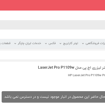
زات فروشگاهی
تونر کارتریج
فکس
خدمات ایران چاپگر
قطعات پر
یزری اچ پی مدل LaserJet Pro P1109w
HP LaserJet Pro P1109w Pr
حال حاضر این محصول در انبار موجود نیست و در دسترس نمی باشد.