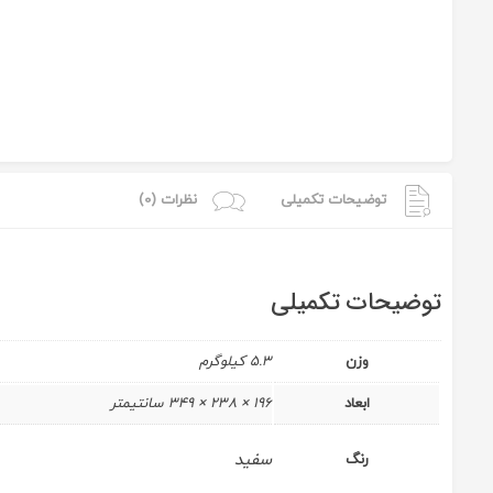
توضیحات تکمیلی
نظرات (0)
توضیحات تکمیلی
وزن
5.3 کیلوگرم
ابعاد
196 × 238 × 349 سانتیمتر
سفید
رنگ