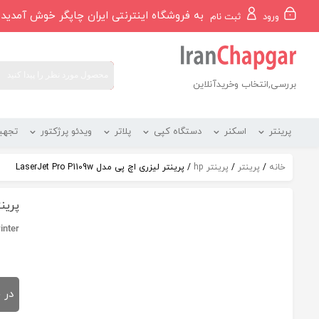
رو
به فروشگاه اینترنتی ایران چاپگر خوش آمدید
ورود
ثبت نام
ه
حتوا
بررسی,انتخاب وخریدآنلاین
پرینتر
اسکنر
دستگاه کپی
پلاتر
ویدئو پرژکتور
تجهی
خانه
/
پرینتر
/
پرینتر hp
/ پرینتر لیزری اچ پی مدل LaserJet Pro P1109w
پرینتر ل
inter
در 