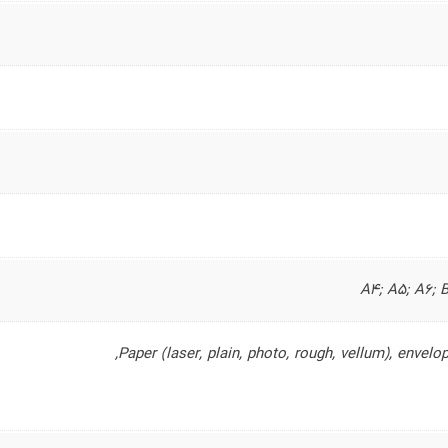
A4; A5; A6; 
Paper (laser, plain, photo, rough, vellum), envelo