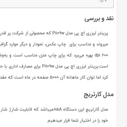
پی
مدل
LaserJet
نقد و بررسی
Pro
P1109w
Reviewed
by
پرینتر لیزری اچ پی مدل P1109w ک
ماشین
های
میروند و مناسب برای چاپ عکس، نمودار و دیگر موارد گراف
اداری
ایران
چاپگر
on
است.پرینتر لیزری اچ پی مدل 
Nov
4
Rating:
کرد اما توان کار ماهانه آن 5000 صفحه در ماه است که مقدار ناچیزی است.
مدل کارتریج
مدل کارتریج این دستگاه 85Aمیباشد که قابلیت شارژ شارژ مجدد را دارد.شما میتوانید
خود را در اختیار شما قرار میدهیم