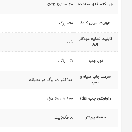
60 – 163 g/m
وزن کاغذ قابل استفاده
150 برگ
ظرفیت سینی کاغذ
قابلیت تغذیه خودکار
خیر
ADF
تک رنگ
نوع چاپ
سرعت چاپ سیاه و
حداکثر 18 برگ در دقیقه
سفید
600 × 600 dpi
رزولوشن چاپ(dpi)
8 مگابایت
حافظه پرینتر