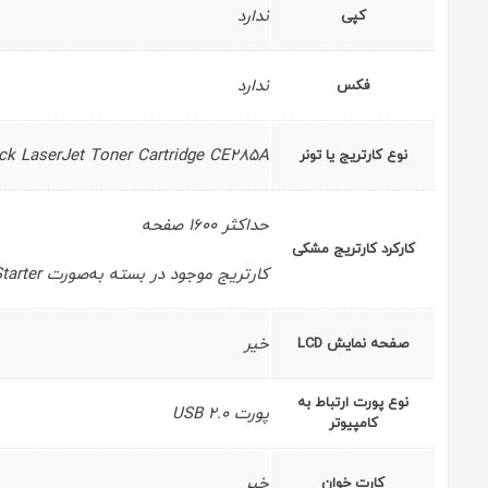
ندارد
کپی
ندارد
فکس
ck LaserJet Toner Cartridge CE285A
نوع کارتریج یا تونر
حداکثر 1600 صفحه
کارکرد کارتریج مشکی
کارتریج موجود در بسته به‌صورت Starter بوده و میزان کمتری را چاپ می‌کند.
خیر
صفحه نمایش LCD
نوع پورت ارتباط به
پورت USB 2.0
کامپیوتر
خیر
کارت خوان