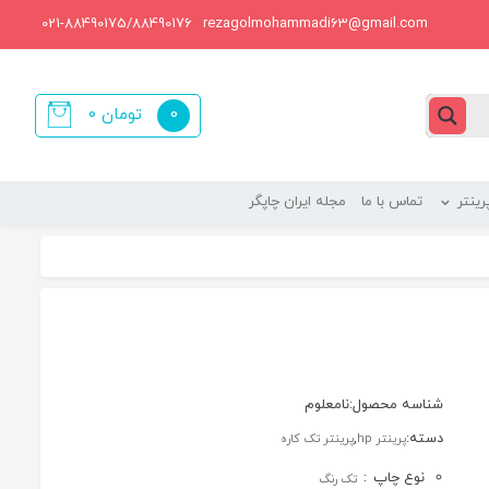
021-88490175/88490176
rezagolmohammadi63@gmail.com
0
تومان
0
items
ینتر
تماس با ما
مجله ایران چاپگر
شناسه محصول:
نامعلوم
دسته:
,
پرینتر hp
پرینتر تک کاره
نوع چاپ
:
تک رنگ