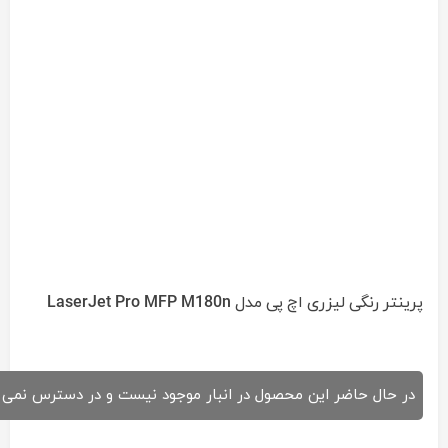
پرینتر رنگی لیزری اچ پی مدل LaserJet Pro MFP M180n
در حال حاضر این محصول در انبار موجود نیست و در دسترس نمی 