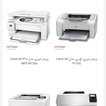
پرينتر ليزري اچ پي مدل LaserJet
پرینتر لیزری مدل LaserJet Pro
MFP M130a
P1102