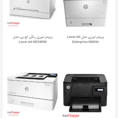
پرینتر لیزری مدل LaserJet
پرینتر لیزری رنگی اچ پی مدل
LaserJet M254NW
Enterprise M605n