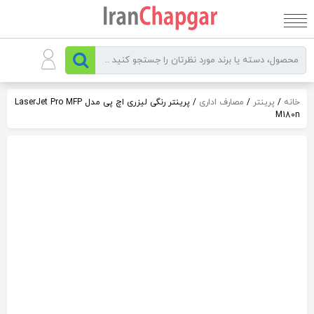
رو
ه
حتوا
خانه
/
پرینتر
/
مصارف اداری
/ پرینتر رنگی لیزری اچ پی مدل LaserJet Pro MFP
M180n