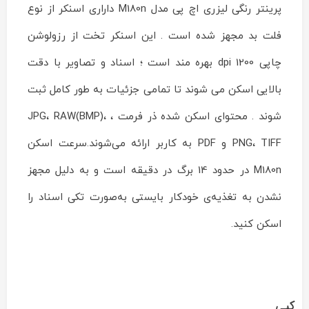
پرینتر رنگی لیزری اچ پی مدل M180n داراری اسنکر از نوع
فلت بد مجهز شده است . این اسنکر تخت از رزولوشن
چاپی 1200 dpi بهره مند است ؛ اسناد و تصاویر با دقت
بالایی اسکن می شوند تا تمامی جزئیات به طور کامل ثبت
شوند . محتوای اسکن شده ذر فرمت ، JPG، RAW(BMP)،
PNG، TIFF و PDF به کاربر ارائه می‌شوند.سرعت اسکن
M180n در حدود 14 برگ در دقیقه است و به دلیل مجهز
نشدن به تغذیه‌ی خودکار بایستی به‌صورت تکی اسناد را
اسکن کنید.
کپی