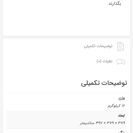
بگذارند.
توضیحات تکمیلی
نظرات (0)
توضیحات تکمیلی
وزن
16 کیلوگرم
ابعاد
379 × 379 × 497 سانتیمتر