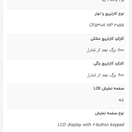
25 to 400%
نوع کارتریج یا تونر
CF530A HP 205A
کارکرد کارتریج مشکی
1100 برگ بعد از شارژ
کارکرد کارتریج رنگی
900 برگ بعد از شارژ
صفحه نمایش LCD
بله
نوع صفحه نمایش
LCD display with 6-button keypad