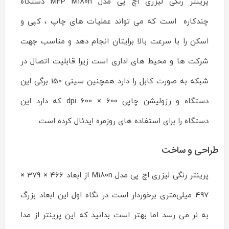
پرینتر رنگی لیزری اچ پی مدل MFP M180n دستگاه
M180n
Reviewed
by
چندکاره است که می تواند عملیات های چاپ ، کپی و
ماشین
های
اسکن را با سرعت بالا برایتان انجام دهد و مناسب جهت
اداری
ایران
شرکت ها و محیط های اداری است زیرا قابلیت اتصال در
چاپگر
on
شبکه به صورت کابل را دارد همچنین سینی 150 برگی این
Dec
15
Rating:
دستگاه و رزولیشن چاپی 600 × 600 dpi که دارد این
دستگاه را برای استفاده های روزمره ایدئال کرده است.
طراحی و ساخت
پرینتر رنگی لیزری اچ پی مدل M180n از ابعاد 466 × 379 ×
497 میلی‌متری برخوردار است در نگاه اول این ابعاد بزرگ
به نر می رسد اما بهتر است بدانید که این پرینتر از مدا