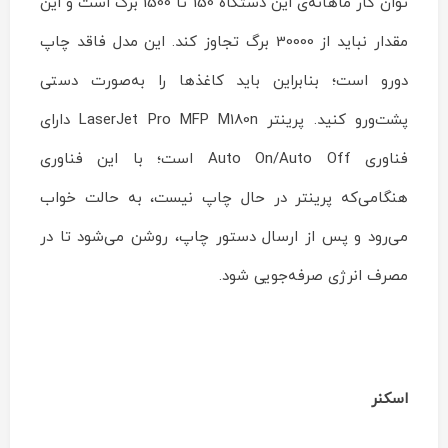
توان کار ماهانه‌ی این دستگاه 150 تا 1500 برگ است و این
مقدار نباید از 30000 برگ تجاوز کند. این مدل فاقد چاپ
دورو است‌؛ بنابراین باید کاغذها را به‌صورت دستی
پشت‌ورو کنید. پرینتر LaserJet Pro MFP M180n دارای
فناوری Auto On/Auto Off است؛ با این فناوری
هنگامی‌که پرینتر در حال چاپ نیست، به حالت خواب
می‌رود و پس از ارسال دستور چاپ، روشن می‌شود تا در
مصرف انرژی صرفه‌جویی شود.
اسکنر