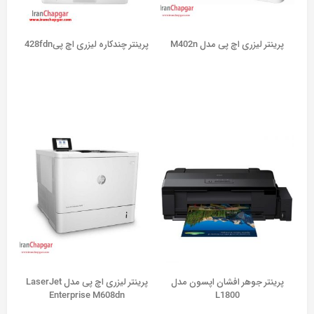
پرینتر لیزری اچ پی مدل M402n
پرینتر چندکاره لیزری اچ پی428fdn
پرينتر جوهر افشان اپسون مدل
پرینتر لیزری اچ پی مدل LaserJet
Enterprise M608dn
L1800