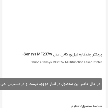
پرينتر چندکاره ليزري کانن مدل i-Sensys MF237w
Canon i-Sensys MF237w Multifunction Laser Printer
در حال حاضر این محصول در انبار موجود نیست و در دسترس نمی 
شناسه محصول:
نامعلوم