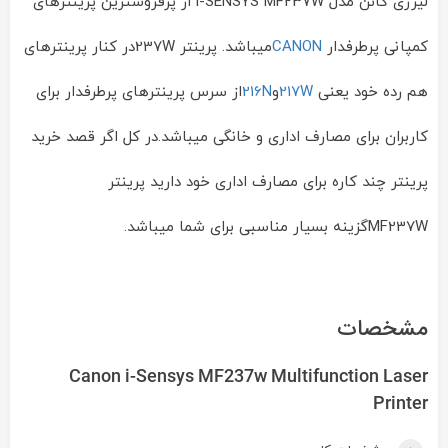
لیزری کانن مدل i-SENSYS MF237W از پرفروشترین پرینترهای
کمپانی پرطرفدار
CANON
میباشد. پرینتر 237Wدر کنار پرینترهای
هم رده خود یعنی
217W
و
216N
از سرس پرینترهای پرطرفدار برای
کاربران برای مصارف اداری و خانگی میباشد.در کل اگر قصد خرید
پرینتر چند کاره برای مصارف اداری خود دارید پرینتر
MF237Wگزینه بسیار مناسبی برای شما میباشد.
مشخصات
Canon i-Sensys MF237w Multifunction Laser
Printer