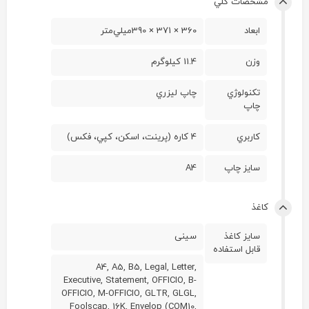
مشخصات کلي
ابعاد
360 × 371 × 390ميلي‌متر
وزن
11.4 کيلوگرم
تکنولوژي
چاپ ليزري
چاپ
کاربري
4 کاره (پرينت، اسکن، کپي، فکس)
سايز چاپ
A4
کاغذ
سايز کاغذ
سینی
قابل استفاده
A4, A5, B5, Legal, Letter,
Executive, Statement, OFFICIO, B-
OFFICIO, M-OFFICIO, GLTR, GLGL,
Foolscap, 16K, Envelop (COM10,