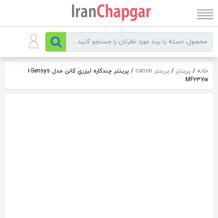
رو
ه
حتوا
خانه
/
پرینتر
/
پرینتر canon
/ پرينتر چندکاره ليزري کانن مدل i-Sensys
MF237w