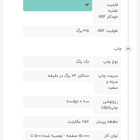
قابليت
تغذيه
خودکار ADF
ظرفيت ADF
35 برگ
چاپ
نوع چاپ
تک رنگ
سرعت چاپ
حداکثر 23 برگ در دقیقه
سياه و
سفيد
رزولوشن
600 × 600dpi
چاپ(dpi)
حافظه پرينتر
256 مگابايت
توان کار
15.000 صفحه - توصیه شده 500 تا