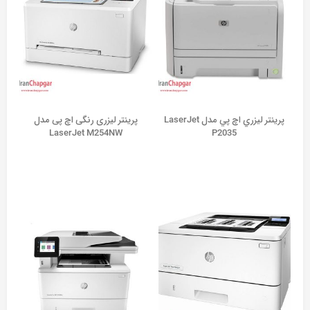
پرينتر ليزري اچ پي مدل LaserJet
پرینتر لیزری رنگی اچ پی مدل
LaserJet M254NW
P2035