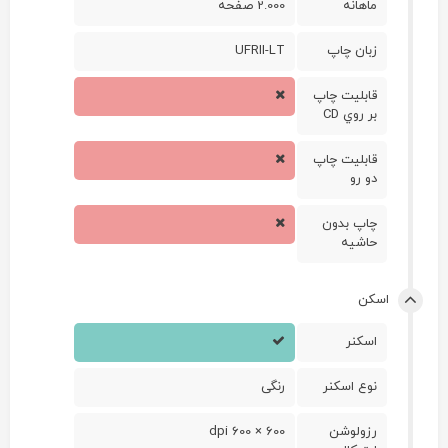
ماهانه
2.000 صفحه
زبان چاپ
UFRII-LT
قابليت چاپ
بر روي CD
قابليت چاپ
دو رو
چاپ بدون
حاشيه
اسکن
اسکنر
نوع اسکنر
رنگی
رزولوشن
600 × 600 dpi