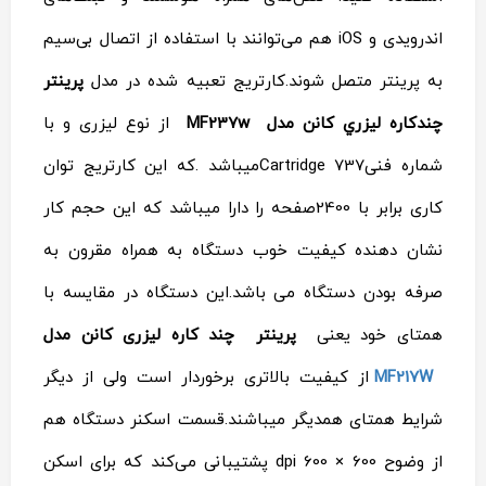
اندرویدی و iOS هم می‌توانند با استفاده از اتصال بی‌سیم
به پرینتر متصل شوند.کارتریج تعبیه شده در مدل
پرينتر
چندکاره ليزري کانن مدل MF237w
از نوع لیزری و با
شماره فنیCartridge 737میباشد .که این کارتریج توان
کاری برابر با 2400صفحه را دارا میباشد که این حجم کار
نشان دهنده کیفیت خوب دستگاه به همراه مقرون به
صرفه بودن دستگاه می باشد.این دستگاه در مقایسه با
همتای خود یعنی
پرینتر چند کاره لیزری کانن مدل
MF217W
از کیفیت بالاتری برخوردار است ولی از دیگر
شرایط همتای همدیگر میباشند.
قسمت اسکنر دستگاه هم
از وضوح 600 × 600 dpi پشتیبانی می‌کند که برای اسکن