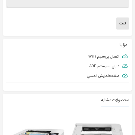
مزایا
اتصال بي‌سيم WiFi
داراي سيستم ADF
صفحه‌نمايش لمسي
محصولات مشابه