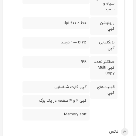
سياه و
سفيد
رزولوشن
600 × 600 dpi
کپي
بزرگنمايي
25 تا 400 درصد
کپي
حداکثر تعداد
999
کپي Multi
Copy
قابليت‌هاي
کپی کارت شناسایی
کپي
کپی 2 و 4 صفحه در یک برگ
Memory sort
فکس