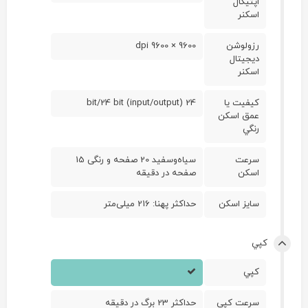
اپتيکال
اسکنر
رزولوشن
9600 × 9600 dpi
ديجيتال
اسکنر
کيفيت يا
24 bit/24 bit (input/output)
عمق اسکن
رنگي
سرعت
سیاه‌وسفید 20 صفحه و رنگی 15
اسکن
صفحه در دقیقه
سايز اسکن
حداکثر پهنا: 216 میلی‌متر
کپي
کپي
سرعت کپي
حداکثر 23 برگ در دقیقه