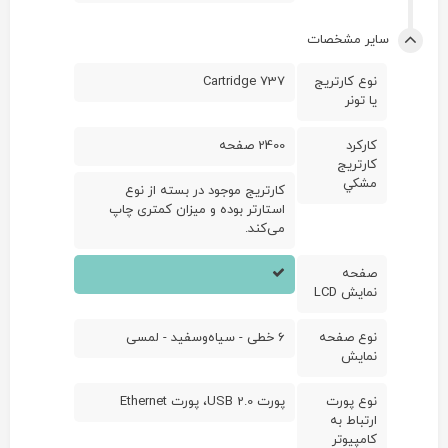
ساير مشخصات
نوع کارتريج
Cartridge 737
يا تونر
کارکرد
2400 صفحه
کارتريج
مشکي
کارتریج موجود در بسته از نوع
استارتر بوده و میزان کمتری چاپ
می‌کند.
صفحه
نمايش LCD
نوع صفحه
6 خطی - سیاه‌وسفید - لمسی
نمايش
نوع پورت
پورت USB 2.0، پورت Ethernet
ارتباط به
کامپيوتر