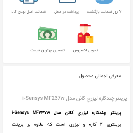
7 روز ضمانت بازگشت
پرداخت در محل
ضمانت اصل بودن کالا
تحویل اکسپرس
تضمین بهترین قیمت
معرفی اجمالی محصول
پرينتر
چندکاره
پرينتر چندکاره ليزري کانن مدل i-Sensys MF237w
ليزري
کانن
مدل
پرينتر چندکاره ليزري کانن مدل i-Sensys MF237w
i-
Sensys
پرینتری 4 کاره و لیزری است که علاوه بر پرینت
MF237w
Reviewed