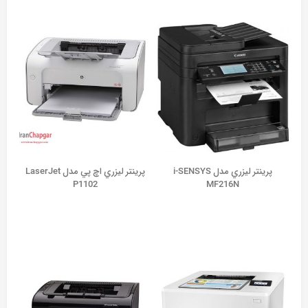
پرينتر ليزري مدل i-SENSYS
پرينتر ليزري اچ پي مدل LaserJet
P1102
MF216N