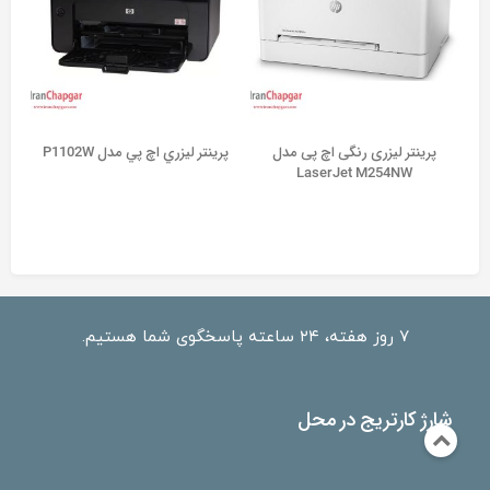
پرینتر لیزری رنگی اچ پی مدل
پرينتر ليزري اچ پي مدل P1102W
LaserJet M254NW
۷ روز هفته، ۲۴ ساعته پاسخگوی شما هستیم.
شارژ کارتریج در محل