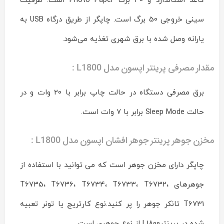
کاغذ استاندارد و 30 برگ Photo Paper است. ظرفیت
سینی خروجی 50 برگ است. چاپگر از طریق درگاه USB به
یارانه وصل شده با برق شهری تغذیه می‌شود.
مقدار مصرفی
پرينتر اپسون مدل L1800
:
برق مصرفی دستگاه در حالت چاپ برابر با 20 وات و در
حالت Sleep Mode برابر با 7 وات است.
مخزن جوهر پرينتر جوهر افشان اپسون مدل L1800 :
چاپگر دارای مخزن جوهر است که می توانید با استفاده از
جوهرهای T6735، T6736، T6734، T6733، T6732،
T6731 تانکر جوهر را پر کنید.نوع کارتریج یا تونر تعبیه
شده در پرینترL1800 از نوع جوهری است.