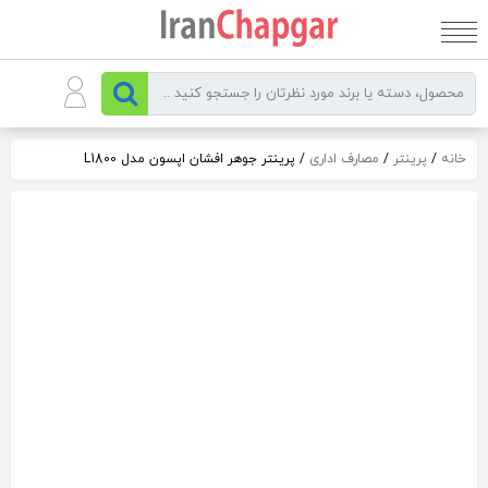
رو
ه
حتوا
خانه
/
پرینتر
/
مصارف اداری
/ پرينتر جوهر افشان اپسون مدل L1800