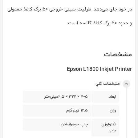
در خود جای می‌دهد. ظرفیت سینی خروجی 50 برگ کاغذ معمولی
و حدود 20 برگ کاغذ گلاسه است.
مشخصات
Epson L1800 Inkjet Printer
مشخصات کلي
ابعاد
705 × 322 × 215ميلي‌متر
وزن
12.5 کيلوگرم
تکنولوژي
چاپ جوهرافشان
چاپ