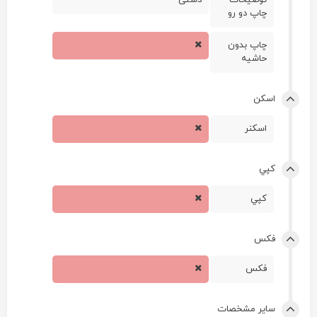
توضيحات
دستی
چاپ دو رو
چاپ بدون
حاشيه
اسکن
اسکنر
کپي
کپي
فکس
فکس
ساير مشخصات