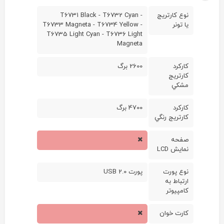
نوع کارتريج
T6731 Black - T6732 Cyan -
يا تونر
T6733 Magneta - T6734 Yellow -
T6735 Light Cyan - T6736 Light
Magneta
کارکرد
2600 برگ
کارتريج
مشکي
کارکرد
4700 برگ
کارتريج رنگي
صفحه
نمايش LCD
نوع پورت
پورت USB 2.0
ارتباط به
کامپيوتر
کارت خوان