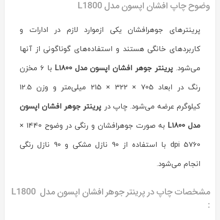
L1800
Reviewed
وضوح چاپ افشان اپسون مدل L1800
by
ماشین
پرینترهای جوهرافشان یکی ازموارد لازم در ادارات و
های
اداری
کاربردهای خانگی هستند و استفاده‌های گوناگونی از آنها
ایران
چاپگر
on
می‌شود.
پرينتر جوهر افشان اپسون مدل L1800
با 6 مخزن
Feb
11
Rating:
رنگ در ابعاد 705 × 322 × 215 میلی‌متر و وزن 12.5
کیلوگرم عرضه می‌شود. چاپ در
پرينتر جوهر افشان اپسون
مدل L1800
به صورت جوهرافشان و رنگی در وضوح 1440 ×
5760 dpi با استفاده از 90 نازل مشکی و 90 نازل رنگی
انجام می‌شود.
مشخصات چاپ در پرينتر جوهر افشان اپسون مدل L1800
: