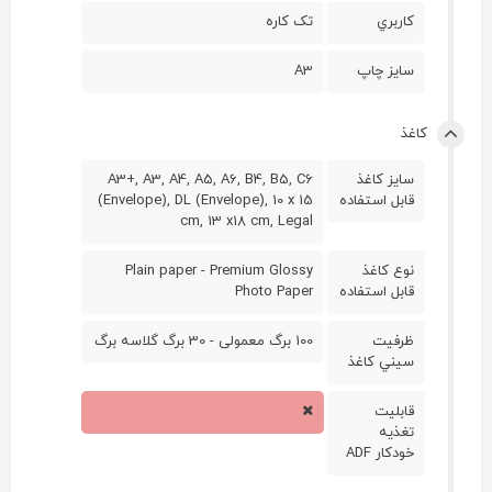
کاربري
تک کاره
سايز چاپ
A3
کاغذ
سايز کاغذ
A3+, A3, A4, A5, A6, B4, B5, C6
قابل استفاده
(Envelope), DL (Envelope), 10 x 15
cm, 13 x18 cm, Legal
نوع کاغذ
Plain paper - Premium Glossy
قابل استفاده
Photo Paper
ظرفيت
100 برگ معمولی - 30 برگ گلاسه برگ
سيني کاغذ
قابليت
تغذيه
خودکار ADF