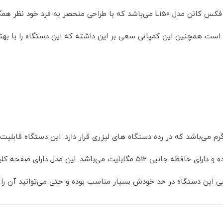
گردیده است. یکی از محصولات جدید و بروز این ‏کمپانی دستگاه فکس کانن مدل ‏L150‎‏ می
ت همچنین این کمپانی سعی بر این ‏داشته که این دستگاه را با بهت
انن مدل ‏L150‎‏ دارای ابعاد متناسب و وزن حدوداً 9 کیلوگرم می‌باشد که در رده دستگاه های لیزری ق
دستگاه های قدیمی می‌باشد. رزولوشن این دستگاه ‏‎200×400‎‏ ‏بوده و دارای حافظه