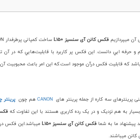
 آن میپردازیم
فکس کانن آی سنسيز L150
ساخت کمپانی پرطرفدار CANONمیباشد.
م و حرفه ايي دانست. اين فکس پر کاربرد با قابليت‌هايي که در آن ت
ی پرینترهای سه کاره از جمله پرینتر های
CANON
هم چون
پرینتر چندکا
یار به هم نزدیک و در یک رده کاربری هستند با این تفاوت که
فکس 
د پیشنهاد ما به شما
فکس کانن آی سنسيز L150
میباشد.این فکس در
کانن میباشند.