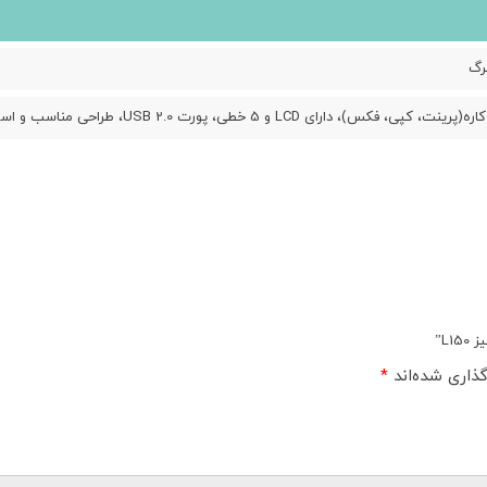
، کپی، فکس)، دارای LCD و 5 خطی، پورت USB 2.0، طراحی مناسب و استاندارد، دارای صفحه نمایش 5 خطی
L”
ذاری شده‌اند
*