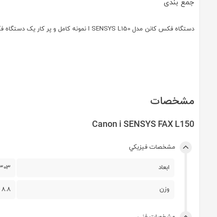
جمع بندی
دستگاه فکس کانن مدل ‏I SENSYS L150‎‏ نمونه کامل و پر کار یک دستگاه فکس با کیفیت ساخت بالا می‌باشد که برای مصارف ‏خانگی و مصارف شرکتی بسیار توصیه می‌شود.‏
مشخصات
Canon i SENSYS FAX L150
مشخصات فيزيکي
ابعاد
03x303
وزن
8.8 کيلوگرم
مشخصات فني