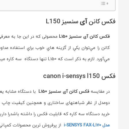
آی
سنسيز
L150
Reviewed
by
فکس کانن
آی
سنسيز L150
ماشین
های
اداری
فکس کانن آی سنسيز L150
محصولی که در این جا به معرفی
ایران
چاپگر
کانن را مي‌توان يکي از گزينه هاي خوب براي استفاده مداو
on
Feb
مي‌آورد. لازم به ذکر است که L150 تنها دستگاه سه کاره میباشد که قابلیت فکس درآن موجود است.که این امر باعث محبوبیت آن در بین دستگاهای سه کاره شده است.
8
Rating:
فکس canon i-sensys l150
در مقایسه
فکس کانن آی سنسیز L150
با دستگاه مشابه یعن
دومدل از نظر شباهتهای ساختاری و همچنین کیفیت چاپ بس
خرید دستگاه سه کاره که قابلیت فکس را داشته باشدرا داری
مدل i-SENSYS FAX-L۱۷۰
از پرفروش ترین محصولات کمپانی 