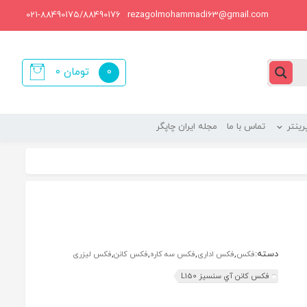
021-88490175/88490176
rezagolmohammadi63@gmail.com
0
تومان
0
items
ینتر
تماس با ما
مجله ایران چاپگر
دسته:
,
,
,
,
فکس
فکس اداری
فکس سه کاره
فکس کانن
فکس لیزری
فکس کانن آي سنسيز L150