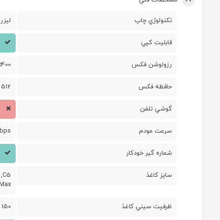
تکنولوژي چاپ
ليزر
قابليت کپي
رزولوشن فکس
x400
حافظه فکس
512
گوشي تلفن
سرعت مودم
Kbps
شماره گير خودکار
سايز کاغذ
 ,C5
 Max
ظرفيت سيني کاغذ
150 برگ