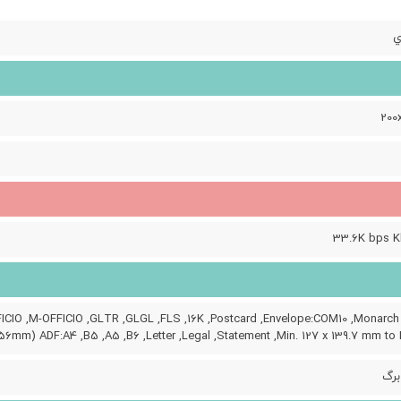
ي
200
33.6K bps 
ICIO ,M-OFFICIO ,GLTR ,GLGL ,FLS ,16K ,Postcard ,Envelope:COM10 ,Monarch
56mm) ADF:A4 ,B5 ,A5 ,B6 ,Letter ,Legal ,Statement ,Min. 127 x 139.7 mm to