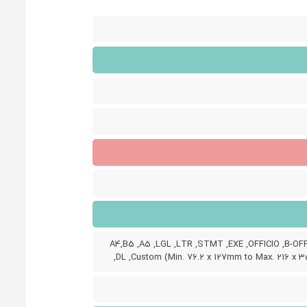
A4,B5 ,A5 ,LGL ,LTR ,STMT ,EXE ,OFFICIO ,B-OFF
,DL ,Custom (Min. 76.2 x 127mm to Max. 216 x 3