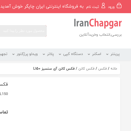
رو
به فروشگاه اینترنتی ایران چاپگر خوش آمدید
ورود
ثبت نام
ه
حتوا
بررسی,انتخاب وخریدآنلاین
پرینتر
اسکنر
دستگاه کپی
پلاتر
ویدئو پرژکتور
تجهی
خانه
/
فکس
/
فکس کانن
/ فکس کانن آی سنسيز L150
فکس 
 L150
تماس