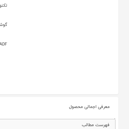
تکنو
گوشي
ADF:
معرفی اجمالی محصول
فکس
فهرست مطالب
کانن