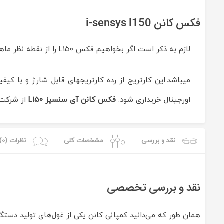
فکس کانن i-sensys l150
لازم به ذکر است اگر بخواهیم فکس L150 را از نقطه نظر ماهیت کارتریج بسنجیم ،باید بگویم کارتریج این دستگاه
میباشد.این کارتریج از رده کارتریجهای قابل شارژ و با کیف
اورجینال خریداری شود.
فکس کانن آی سنسيز L150
از شرکت پ
نقد و بررسی
مشخصات کلی
نظرات (0)
نقد و بررسی تخصصی
همان طور که می‌دانید کمپانی کانن یکی از غول‌های تولید دستگاه