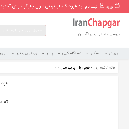
رو
به فروشگاه اینترنتی ایران چاپگر خوش آمدید
ورود
ثبت نام
ه
حتوا
بررسی,انتخاب وخریدآنلاین
پرینتر
اسکنر
دستگاه کپی
پلاتر
ویدئو پرژکتور
تجهی
خانه
/
فوم رول
/ فوم رول اچ پی مدل 1010
فوم ر
تماس