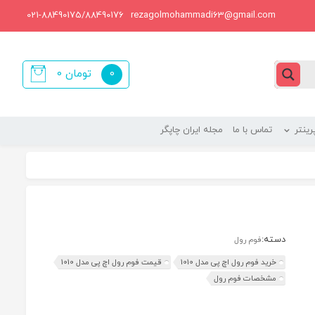
021-88490175/88490176
rezagolmohammadi63@gmail.com
0
تومان
0
items
ینتر
تماس با ما
مجله ایران چاپگر
دسته:
فوم رول
خرید فوم رول اچ پی مدل 1010
قیمت فوم رول اچ پی مدل 1010
مشخصات فوم رول