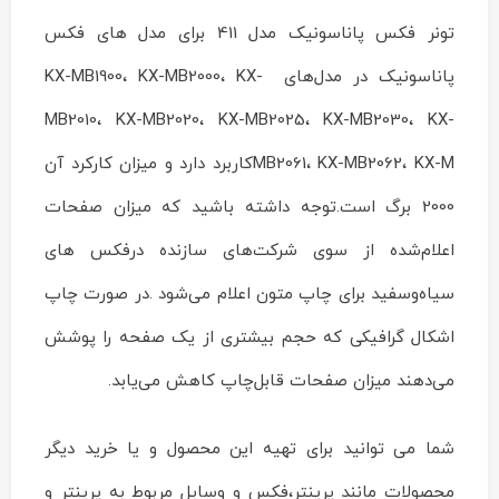
ماشین
تونر فکس پاناسونیک مدل 411 برای مدل های فکس
های
اداری
پاناسونیک در مدل‌های KX-MB1900، KX-MB2000، KX-
ایران
چاپگر
MB2010، KX-MB2020، KX-MB2025، KX-MB2030، KX-
on
Jan
MB2061، KX-MB2062، KX-Mکاربرد دارد و میزان کارکرد آن
1
Rating:
2000 برگ است.توجه داشته باشید که میزان صفحات
اعلام‌شده از سوی شرکت‌های سازنده درفکس های
سیاه‌وسفید برای چاپ متون اعلام می‌شود .در صورت چاپ
اشکال گرافیکی که حجم بیشتری از یک صفحه را پوشش
می‌دهند میزان صفحات قابل‌چاپ کاهش می‌یابد.
شما می توانید برای تهیه این محصول و یا خرید دیگر
محصولات مانند پرینتر،فکس و وسایل مربوط به پرینتر و