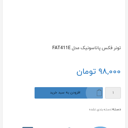
تونر فکس پاناسونیک مدل FAT411E
98,000
تومان
تونر
افزودن به سبد خرید
فکس
پاناسونیک
مدل
دسته:
دسته بندی نشده
FAT411E
عدد