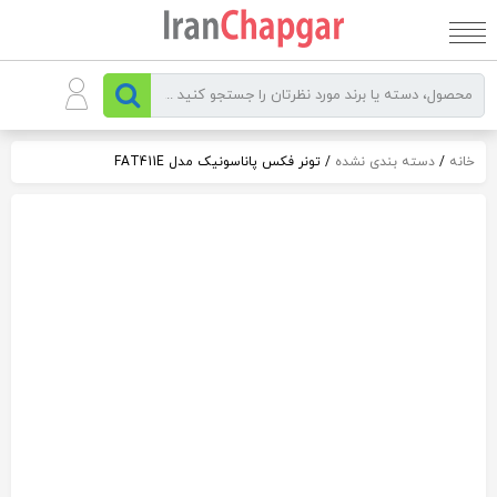
رو
ه
حتوا
خانه
/
دسته بندی نشده
/ تونر فکس پاناسونیک مدل FAT411E