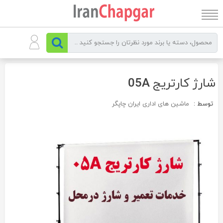
رو
ه
حتوا
شارژ کارتریج 05A
توسط :
ماشین های اداری ایران چاپگر