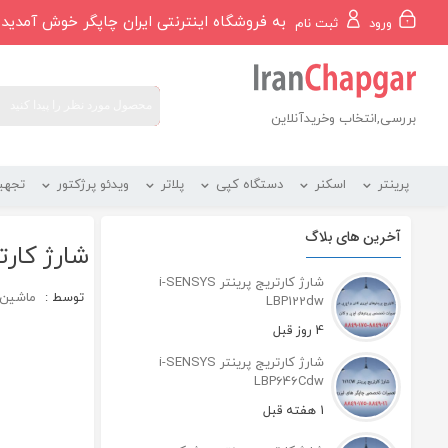
رو
به فروشگاه اینترنتی ایران چاپگر خوش آمدید
ورود
ثبت نام
ه
حتوا
بررسی,انتخاب وخریدآنلاین
پرینتر
اسکنر
دستگاه کپی
پلاتر
ویدئو پرژکتور
تجهی
آخرین های بلاگ
شارژ کارت
شارژ کارتریج پرینتر i-SENSYS
توسط :
ماشین ه
LBP122dw
4 روز قبل
شارژ کارتریج پرینتر i-SENSYS
LBP646Cdw
1 هفته قبل