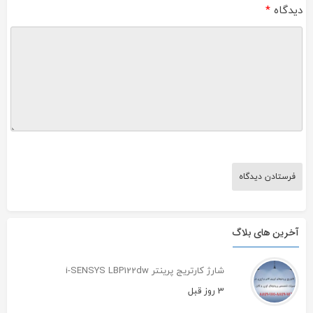
دیدگاه
*
آخرین های بلاگ
شارژ کارتریج پرینتر i-SENSYS LBP122dw
3 روز قبل