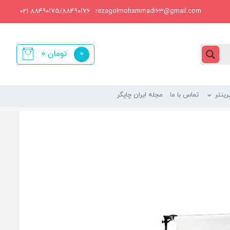
021-88490175/88490176
rezagolmohammadi63@gmail.com
0
تومان
0
items
ینتر
تماس با ما
مجله ایران چاپگر