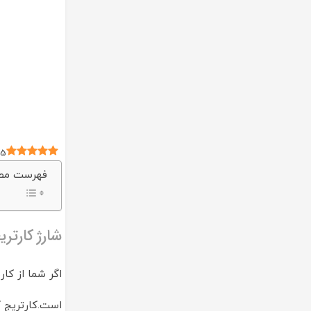
5
فهرست مط
شارژ کارتری
اگر شما از کا
است.کارتریج ک