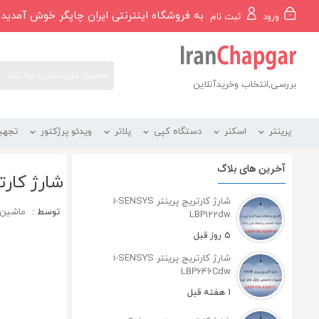
رو
به فروشگاه اینترنتی ایران چاپگر خوش آمدید
ورود
ثبت نام
ه
حتوا
بررسی,انتخاب وخریدآنلاین
پرینتر
اسکنر
دستگاه کپی
پلاتر
ویدئو پرژکتور
تجهی
آخرین های بلاگ
شارژ کارتر
شارژ کارتریج پرینتر i-SENSYS
توسط :
ماشین ه
LBP122dw
5 روز قبل
شارژ کارتریج پرینتر i-SENSYS
LBP646Cdw
1 هفته قبل