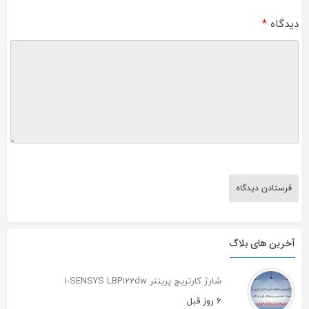
دیدگاه
*
آخرین های بلاگ
شارژ کارتریج پرینتر i-SENSYS LBP122dw
6 روز قبل