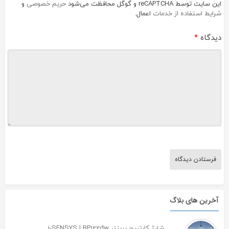
این سایت توسط reCAPTCHA و گوگل محافظت می‌شود
حریم خصوصی
و
شرایط استفاده از خدمات
اعمال.
دیدگاه
*
آخرین های بلاگ
شارژ کارتریج پرینتر i-SENSYS LBP122dw