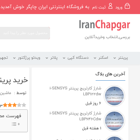
رو
به فروشگاه اینترنتی ایران چاپگر خوش آمدید
ورود
ثبت نام
ه
حتوا
بررسی,انتخاب وخریدآنلاین
پرینتر
اسکنر
دستگاه کپی
پلاتر
ویدئو پرژکتور
تجهی
آخرین های بلاگ
خرید پرینت
شارژ کارتریج پرینتر i-SENSYS
توسط :
ماشین ه
LBP122dw
6 روز قبل
3
شارژ کارتریج پرینتر i-SENSYS
فهرست مط
LBP646Cdw
1 هفته قبل