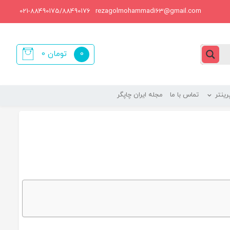
021-88490175/88490176
rezagolmohammadi63@gmail.com
0
تومان
0
items
ینتر
تماس با ما
مجله ایران چاپگر