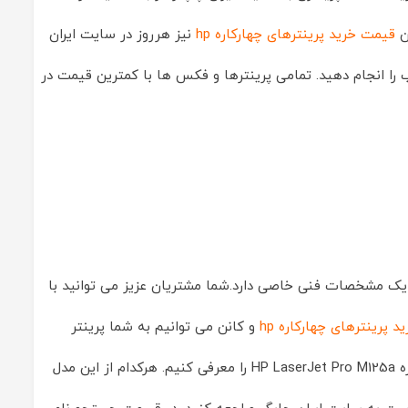
ن
قیمت خرید پرینترهای چهارکاره hp
نیز هرروز در سایت ایران
ب را انجام دهید. تمامی پرینترها و فکس ها با کمترین قیمت در
ود یک مشخصات فنی خاصی دارد.شما مشتریان عزیز می توانید با
د پرینترهای چهارکاره hp
و کانن می توانیم به شما پرینتر
سیاه و سفید سه کاره لیزری Canon i-Sensys MF3010 و پرینتر سیاه و سفید سه کاره HP LaserJet Pro M125a را معرفی کنیم. هرکدام از این مدل