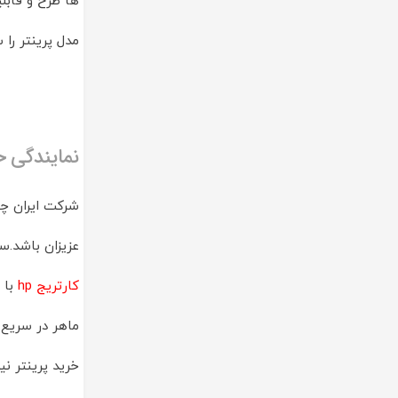
ها طرح و قابل
مدل پرینتر را 
نمایندگی خر
شرکت ایران چا
عزیزان باشد.سرویس تعمیرات پرینترهای hp تو
کارتریج hp
با 
خرید پرینتر نی