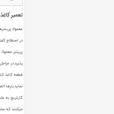
تعمیر کاغذ 
معمولا پرینتر
در اصطلاح گفت
پرینتر معمولا
پذیرد.در مراح
قطعه کاغذ کش
نماید.بارها ا
کارتریج به عل
میکنند که مش