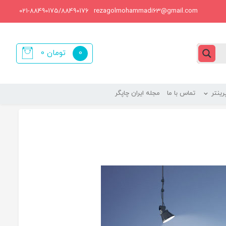
021-88490175/88490176
rezagolmohammadi63@gmail.com
0
تومان
0
items
ینتر
تماس با ما
مجله ایران چاپگر