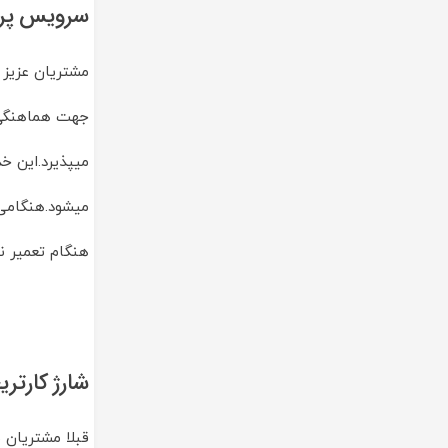
سرویس پرین
مشتریان عزیز 
جهت هماهنگی با شماره های 490176
میپذیرد.این خ
میشود.هنگامی 
هنگام تعمیر ن
شارژ کارتریج پرینتر
قبلا مشتریان ب