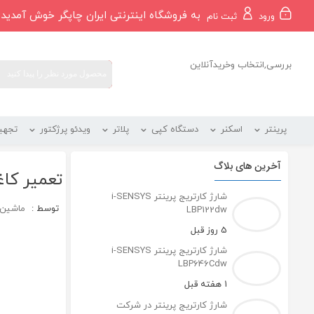
رو
به فروشگاه اینترنتی ایران چاپگر خوش آمدید
ورود
ثبت نام
ه
حتوا
بررسی,انتخاب وخریدآنلاین
پرینتر
اسکنر
دستگاه کپی
پلاتر
ویدئو پرژکتور
تجهی
آخرین های بلاگ
تعمیر کا
شارژ کارتریج پرینتر i-SENSYS
توسط :
ماشین ه
LBP122dw
5 روز قبل
شارژ کارتریج پرینتر i-SENSYS
LBP646Cdw
1 هفته قبل
شارژ کارتریج پرینتر در شرکت