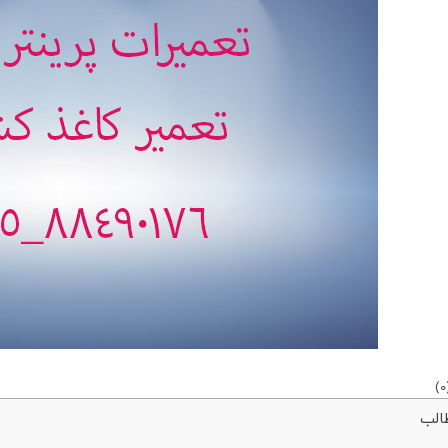
)
0
الب