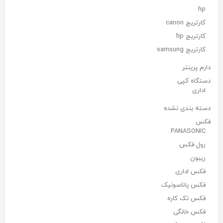
hp
کارتریج canon
کارتریج hp
کارتریج samsung
دارم پرینتر
دستگاه کپی
اداری
دسته بندی نشده
فکس
PANASONIC
رول فکس
ریبون
فکس اداری
فکس پاناسونیک
فکس تک کاره
فکس خانگی