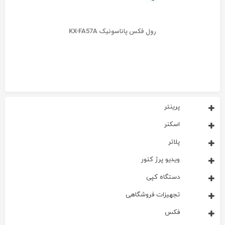
رول فکس پاناسونيک KX-FA57A
پرینتر
اسکنر
پلاتر
ویدیو پرژ کتور
دستگاه کپی
تجهیزات فروشگاهی
فکس