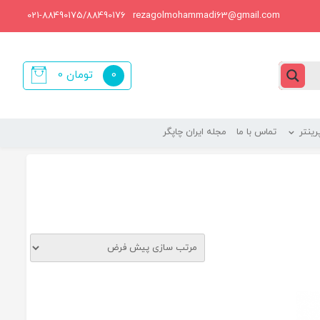
021-88490175/88490176
rezagolmohammadi63@gmail.com
0
تومان
0
items
ینتر
تماس با ما
مجله ایران چاپگر