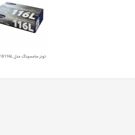
تونر سامسونگ مدل MLT-D116L