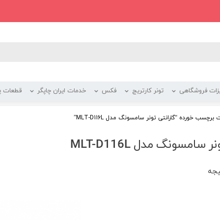
زات فروشگاهی
تونر کارتریج
فکس
خدمات ایران چاپگر
قطعات پر
رچسب خورده “گارانتی تونر سامسونگ مدل MLT-D116L”
 سامسونگ مدل MLT-D116L
یجه