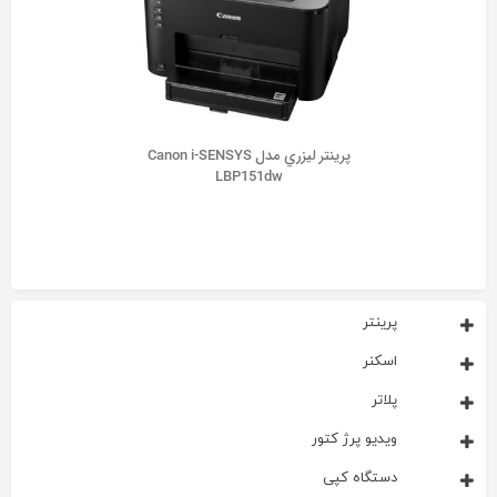
پرينتر ليزري مدل Canon i-SENSYS
LBP151dw
پرینتر
اسکنر
پلاتر
ویدیو پرژ کتور
دستگاه کپی