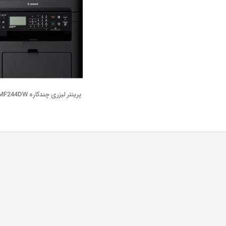
پرینتر لیزری چندکاره MF244DW کانن