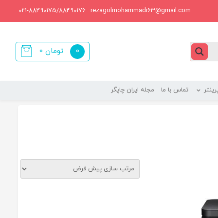
021-88490175/88490176
rezagolmohammadi63@gmail.com
0
تومان
0
items
ینتر
تماس با ما
مجله ایران چاپگر