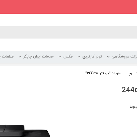
زات فروشگاهی
تونر کارتریج
فکس
خدمات ایران چاپگر
قطعات پر
رچسب خورده “پرینتر 244dw”
یجه