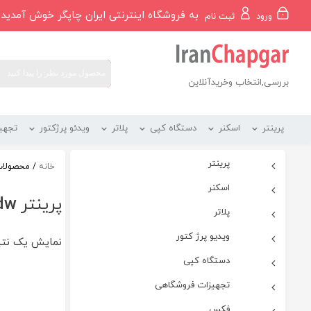
رو
به فروشگاه اینترنتی ایران چاپگر خوش آمدید
ورود
ثبت نام
ه
حتوا
بررسی,انتخاب وخریدآنلاین
پرینتر
اسکنر
دستگاه کپی
پلاتر
ویدئو پرژکتور
تجهی
پرینتر
خانه
/ محصولات ب
اسکنر
پرینتر 244dw
پلاتر
ویدیو پرژ کتور
نمایش یک نت
دستگاه کپی
تجهیزات فروشگاهی
فکس