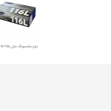
تونر سامسونگ مدل MLT-D116L