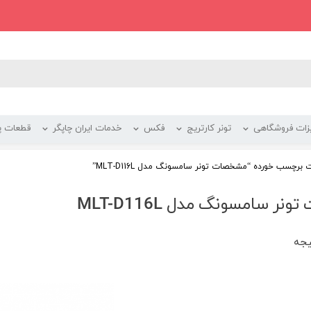
زات فروشگاهی
تونر کارتریج
فکس
خدمات ایران چاپگر
قطعات پر
رچسب خورده “مشخصات تونر سامسونگ مدل MLT-D116L”
ر سامسونگ مدل MLT-D116L
یجه