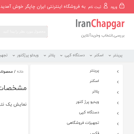
رو
به فروشگاه اینترنتی ایران چاپگر خوش آمدید
ورود
ثبت نام
ه
حتوا
بررسی,انتخاب وخریدآنلاین
پرینتر
اسکنر
دستگاه کپی
پلاتر
ویدئو پرژکتور
تجهی
پرینتر
خانه
/ محصولات ب
اسکنر
مشخصات تون
پلاتر
ویدیو پرژ کتور
نمایش یک نت
دستگاه کپی
تجهیزات فروشگاهی
فکس