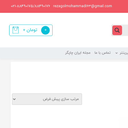
021-88490175/88490176
rezagolmohammadi63@gmail.com
0
تومان
0
items
ینتر
تماس با ما
مجله ایران چاپگر