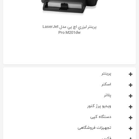
پرينتر ليزري اچ پي مدل LaserJet
Pro M201dw
پرینتر
اسکنر
پلاتر
ویدیو پرژ کتور
دستگاه کپی
تجهیزات فروشگاهی
فکس