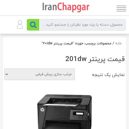
رو
ه
حتوا
خانه
/ محصولات برچسب خورده “قیمت پرینتر 201dw”
قیمت پرینتر 201dw
نمایش یک نتیجه