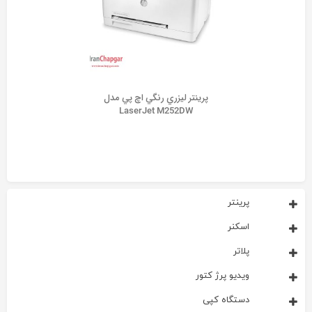
پرينتر ليزري رنگي اچ پي مدل
LaserJet M252DW
پرینتر
اسکنر
پلاتر
ویدیو پرژ کتور
دستگاه کپی