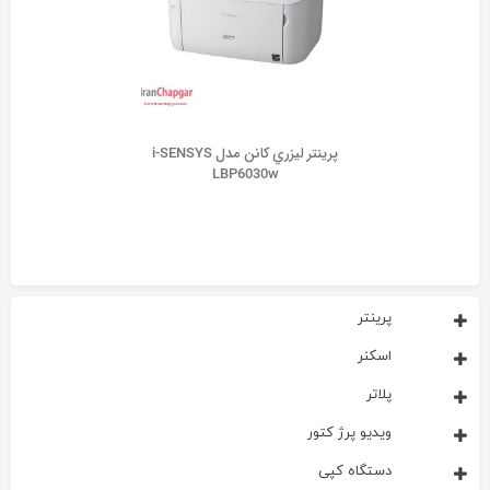
پرينتر ليزري کانن مدل i-SENSYS
LBP6030w
پرینتر
اسکنر
پلاتر
ویدیو پرژ کتور
دستگاه کپی