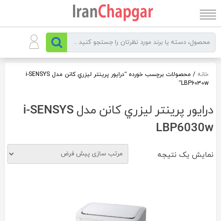
رو
ه
حتوا
خانه
/ محصولات برچسب خورده “درایور پرينتر ليزري کانن مدل i-SENSYS
LBP6030w”
درایور پرينتر ليزري کانن مدل i-SENSYS
LBP6030w
نمایش یک نتیجه