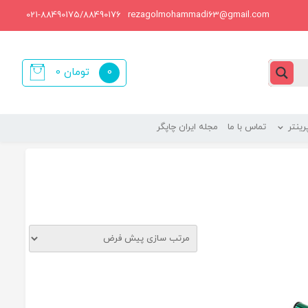
021-88490175/88490176
rezagolmohammadi63@gmail.com
0
تومان
0
items
ینتر
تماس با ما
مجله ایران چاپگر