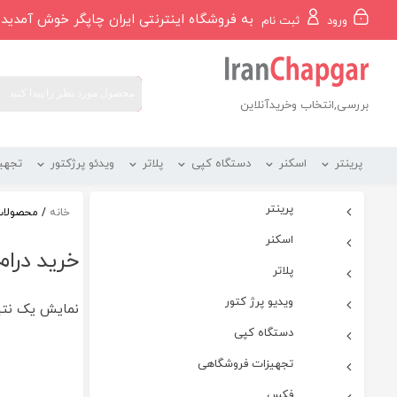
رو
به فروشگاه اینترنتی ایران چاپگر خوش آمدید
ورود
ثبت نام
ه
حتوا
بررسی,انتخاب وخریدآنلاین
پرینتر
اسکنر
دستگاه کپی
پلاتر
ویدئو پرژکتور
تجهی
پرینتر
خانه
/ محصولات 
اسکنر
خرید درام
پلاتر
ویدیو پرژ کتور
نمایش یک نت
دستگاه کپی
تجهیزات فروشگاهی
فکس