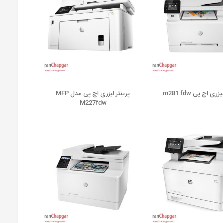
ری اچ پی m281 fdw
پرینتر لیزری اچ پی مدل MFP
M227fdw