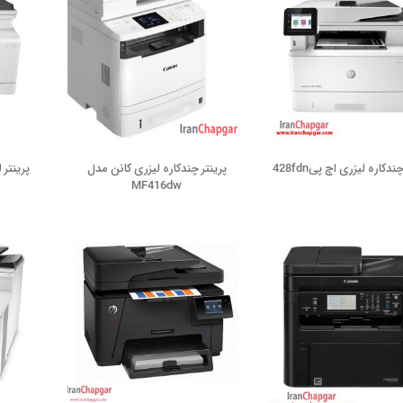
ندکاره لیزری اچ پی428fdn
پرینتر چندکاره لیزری کانن مدل
پرینتر لیز
MF416dw