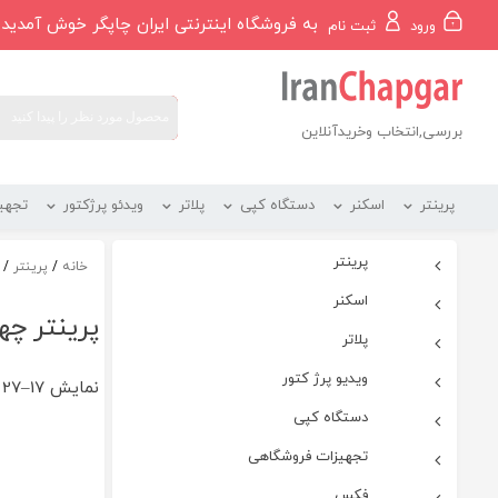
رو
به فروشگاه اینترنتی ایران چاپگر خوش آمدید
ورود
ثبت نام
ه
حتوا
بررسی,انتخاب وخریدآنلاین
پرینتر
اسکنر
دستگاه کپی
پلاتر
ویدئو پرژکتور
تجهی
پرینتر
خانه
/
پرینتر
/
اسکنر
پرینتر چها
پلاتر
ویدیو پرژ کتور
نمایش 17–27 از 27 نتیجه
دستگاه کپی
تجهیزات فروشگاهی
فکس