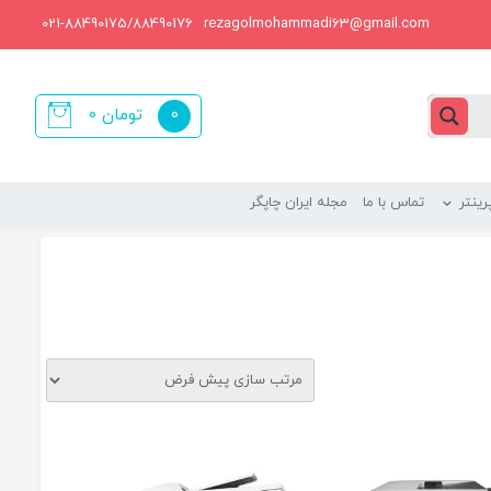
021-88490175/88490176
rezagolmohammadi63@gmail.com
0
تومان
0
items
ینتر
تماس با ما
مجله ایران چاپگر