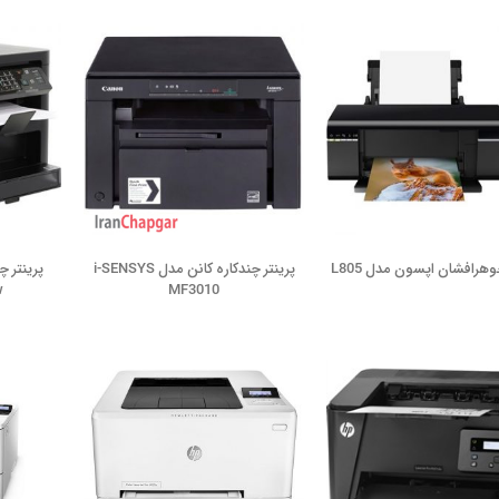
وهرافشان اپسون مدل L805
پرينتر چندکاره کانن مدل i-SENSYS
w
MF3010