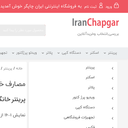
رو
به فروشگاه اینترنتی ایران چاپگر خوش آمدید
ورود
ثبت نام
ه
حتوا
بررسی,انتخاب وخریدآنلاین
پرینتر
اسکنر
دستگاه کپی
پلاتر
ویدئو پرژکتور
تجهی
پرینتر
خانه
/
پرینتر
/ 
اسکنر
مصارف خا
پلاتر
ویدیو پرژ کتور
پرینتر خان
دستگاه کپی
نمایش 1–16 از 33 نتیجه
تجهیزات فروشگاهی
فکس