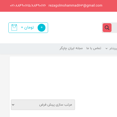
021-88490175/88490176
rezagolmohammadi63@gmail.com
0
تومان
0
items
ینتر
تماس با ما
مجله ایران چاپگر