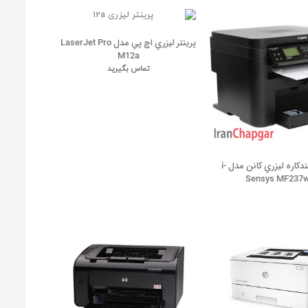
پرينتر ليزري اچ پي مدل LaserJet Pro
M12a
تماس بگیرید
پرينتر چندکاره ليزري کانن مدل i-
Sensys MF237