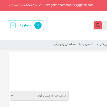
021-88490175/88490176
rezagolmohammadi63@gmail.com
0
تومان
0
items
ینتر
تماس با ما
مجله ایران چاپگر