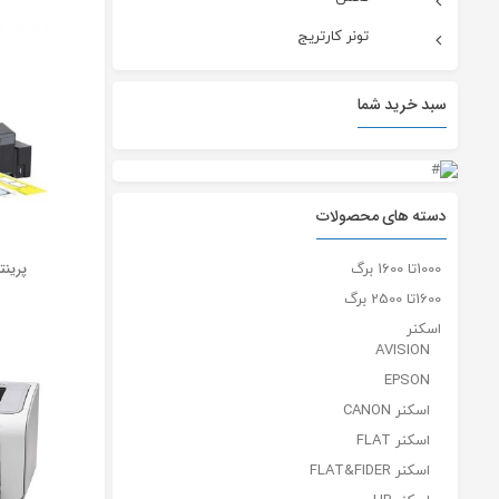
تونر کارتریج
سبد خرید شما
دسته های محصولات
پرينت
1000تا 1600 برگ
1600تا 2500 برگ
اسکنر
AVISION
EPSON
اسکنر CANON
اسکنر FLAT
اسکنر FLAT&FIDER