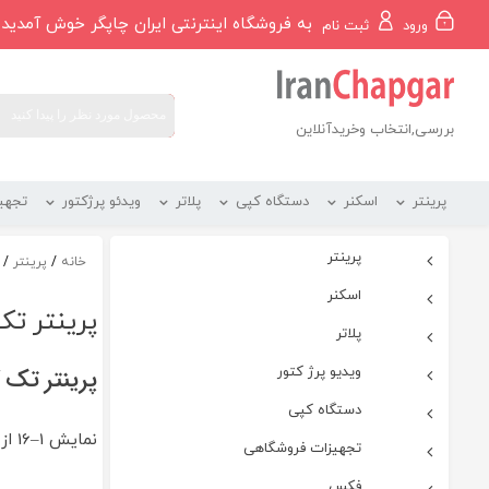
رو
به فروشگاه اینترنتی ایران چاپگر خوش آمدید
ورود
ثبت نام
ه
حتوا
بررسی,انتخاب وخریدآنلاین
پرینتر
اسکنر
دستگاه کپی
پلاتر
ویدئو پرژکتور
تجهی
پرینتر
خانه
/
پرینتر
/ پ
اسکنر
پرینتر تک
پلاتر
ویدیو پرژ کتور
پرینتر تک ک
دستگاه کپی
نمایش 1–16 از 42 نتیجه
تجهیزات فروشگاهی
فکس