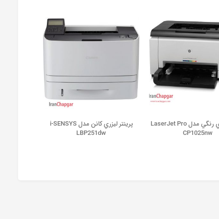
پرينتر ليزري رنگي مدل LaserJet Pro
پرينتر ليزري کانن مدل i-SENSYS
LBP251dw
CP1025nw