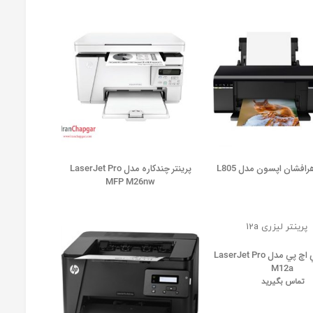
رافشان اپسون مدل L805
پرينتر چندکاره مدل LaserJet Pro
MFP M26nw
پرينتر ليزري اچ پي مدل LaserJet Pro
M12a
تماس بگیرید