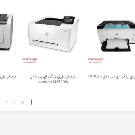
ري رنگي اچ پي مدل CP1025
پرينتر ليزري رنگي اچ پي مدل
LaserJet M252DW
1
←
3
2