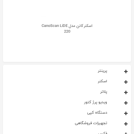
اسکنر کانن مدل CanoScan LiDE
220
پرینتر
اسکنر
پلاتر
ویدیو پرژ کتور
دستگاه کپی
تجهیزات فروشگاهی
فکس