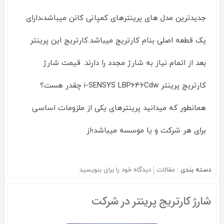
جدیدترین مدل های پرینترهای کمپانی کانن میباشد،دارای
یک قطعه اصلی بنام کارتریج میباشد.کارتریج این پرینتر
بعد از اتمام نیاز به شارژ مجدد را دارند. قیمت شارژ
کارتریج پرینتر i-SENSYS LBP646Cdw چقدر هست؟
همانطور که میدانید پرینترهای یکی از ملزومات اساسی
برای هر شرکت و یا موسسه میباشد؛از
دسته بندی :
مقالات
دیدگاه خود را برای
بنویسید
on
شارژ
کارتریج
شارژ کارتریج پرینتر در شرکت
پرینتر
i-
SENSYS