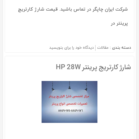
شرکت ایران چاپگر در تماس باشید. قیمت شارژ کارتریج
پرینتر در
دسته بندی :
مقالات
دیدگاه خود را برای
بنویسید
on
شارژ
کارتریج
شارژ کارتریج پرینتر HP 28W
پرینتر
در
شرکت