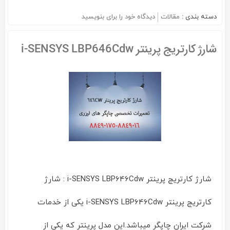
دسته بندی :
مقالات
دیدگاه خود را برای
بنویسید
on
شارژ
کارتریج
شارژ کارتریج پرینتر i-SENSYS LBP646Cdw
پرینتر
i-
SENSYS
LBP122dw
شارژ کارتریج پرینتر i-SENSYS LBP646Cdw : شارژ
کارتریج پرینتر i-SENSYS LBP646Cdw یکی از خدمات
شرکت ایران چاپگر میباشد.این مدل پرینتر که یکی از