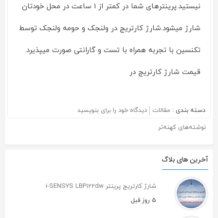
نیستید.پرینترهای شما در کمتر از 1 ساعت در محل خودتان
شارژ میشود.شارژ کارتریج در ولنجک و حومه ولنجک توسط
تکنسین با تجربه همراه با تست و گارانتی صورت میپذیرد.
قیمت شارژ کارتریج در
دسته بندی :
مقالات
دیدگاه خود را برای
بنویسید
on
نمایندگی
نوشته‌های کهنه‌تر
راهبری
شارژ
کارتریج
نوشته‌ها
در
ولنجک
آخرین های بلاگ
شارژ کارتریج پرینتر i-SENSYS LBP122dw
5 روز قبل