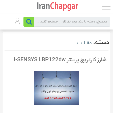
رو
ه
حتوا
دسته:
مقالات
شارژ کارتریج پرینتر i-SENSYS LBP122dw